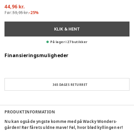
44,96 kr.
Før:
59,95 kr.
-
25
%
KLIK & HENT
På lager i 27 butikker
Finansieringsmuligheder
365 DAGES RETURRET
PRODUKTINFORMATION
Nu kan også de yngste komme med på Wacky Wonders-
gården! Rør fårets uldne mave! Føl, hvor blød kyllingen er!