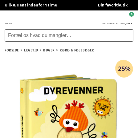
Klik & Hent indenfor 1 time
Din favoritbutik
0
0,00 KR.
MENU
LOG IND
FAVORITTER
FORSIDE
LEGETID
BØGER
RØRE- & FØLEBØGER