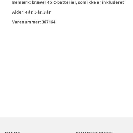
Bemærk
: kræver 4 x C-batterier, som ikke er inkluderet
Alder
:
4 år, 5 år, 3 år
Varenummer:
367164