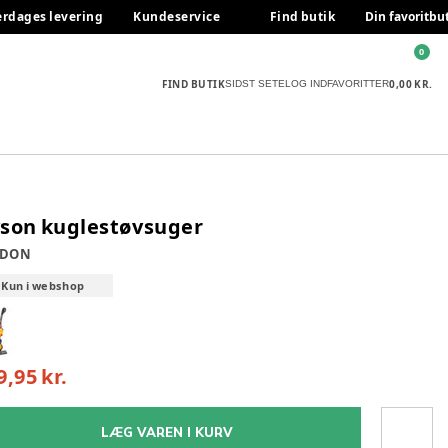
erdages levering
Kundeservice
Find butik
Din favoritbu
0
FIND BUTIK
0,00 KR.
SIDST SETE
LOG IND
FAVORITTER
son kuglestøvsuger
SDON
Kun i webshop
9,95 kr.
LÆG VAREN I KURV