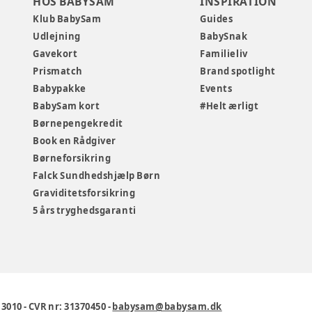
HOS BABYSAM
INSPIRATION
Klub BabySam
Guides
Udlejning
BabySnak
Gavekort
Familieliv
Prismatch
Brand spotlight
Babypakke
Events
BabySam kort
#Helt ærligt
Børnepengekredit
Book en Rådgiver
Børneforsikring
Falck Sundhedshjælp Børn
Graviditetsforsikring
5 års tryghedsgaranti
1 3010
-
CVR nr: 31370450
-
babysam@babysam.dk