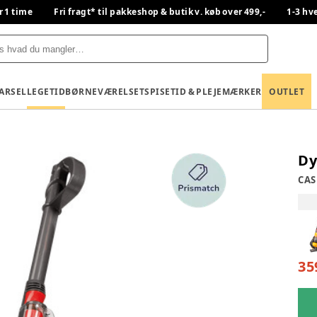
r 1 time
Fri fragt* til pakkeshop & butik v. køb over 499,-
1-3 hv
BARSEL
LEGETID
BØRNEVÆRELSET
SPISETID & PLEJE
MÆRKER
OUTLET
Dy
CA
35