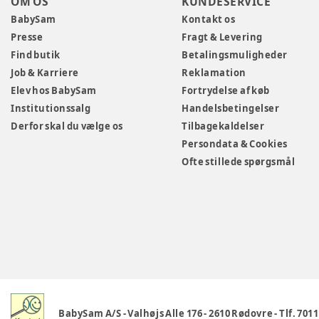
OM OS
KUNDESERVICE
BabySam
Kontakt os
Presse
Fragt & Levering
Find butik
Betalingsmuligheder
Job & Karriere
Reklamation
Elev hos BabySam
Fortrydelse af køb
Institutionssalg
Handelsbetingelser
Derfor skal du vælge os
Tilbagekaldelser
Persondata & Cookies
Ofte stillede spørgsmål
BabySam A/S
-
Valhøjs Alle 176
-
2610 Rødovre
-
Tlf. 701