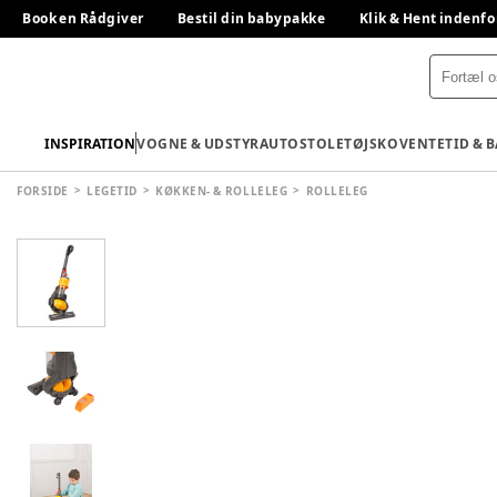
Book en Rådgiver
Bestil din babypakke
Klik & Hent indenfo
INSPIRATION
VOGNE & UDSTYR
AUTOSTOLE
TØJ
SKO
VENTETID & 
FORSIDE
LEGETID
KØKKEN- & ROLLELEG
ROLLELEG