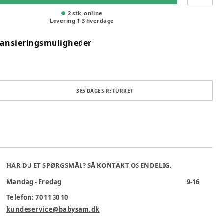
2 stk. online
Levering
1
-
3
hverdage
nansieringsmuligheder
365 DAGES RETURRET
HAR DU ET SPØRGSMÅL? SÅ KONTAKT OS ENDELIG.
Mandag - Fredag
9-16
Telefon: 70 11 30 10
kundeservice@babysam.dk