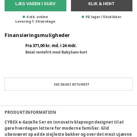
LÆG VAREN I KURV
KLIK & HENT
6 stk. online
På lager i 5 butikker
Levering
1
-
3
hverdage
Finansieringsmuligheder
Fra 371,00 kr. md. i 24 mdr.
Betal rentefrit med BabySam-kort
365 DAGES RETURRET
PRODUKTINFORMATION
CYBEX e-Gazelle S
er en innovativ klapvogn designet til at
gøre hverdagen lettere for moderne familier. Glid
ubesværet op ad de stejleste bakker og over det mest ujævne