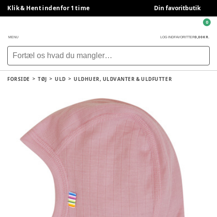
Klik & Hent indenfor 1 time
Din favoritbutik
0
0,00 KR.
MENU
LOG IND
FAVORITTER
FORSIDE
TØJ
ULD
ULDHUER, ULDVANTER & ULDFUTTER