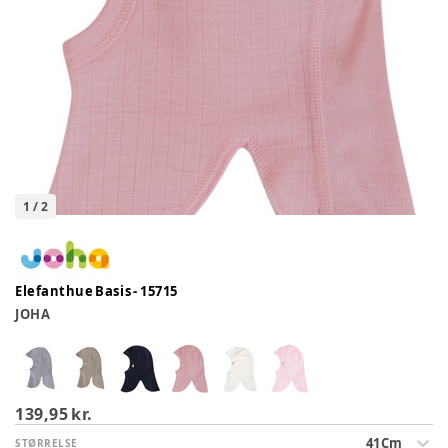
1
/
2
Elefanthue Basis - 15715
JOHA
139,95 kr.
41Cm
STØRRELSE