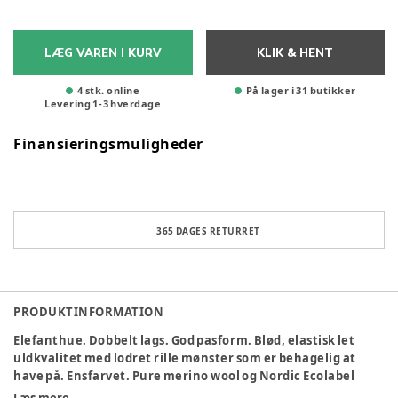
LÆG VAREN I KURV
KLIK & HENT
4 stk. online
På lager i 31 butikker
Levering
1
-
3
hverdage
Finansieringsmuligheder
365 DAGES RETURRET
PRODUKTINFORMATION
Elefanthue. Dobbelt lags. God pasform. Blød, elastisk let
uldkvalitet med lodret rille mønster som er behagelig at
have på. Ensfarvet. Pure merino wool og Nordic Ecolabel
mærket.