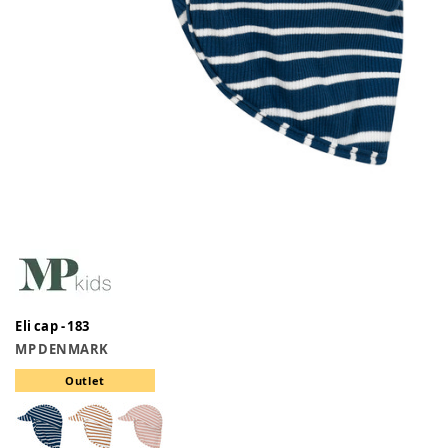
Eli cap - 183
MP DENMARK
Outlet