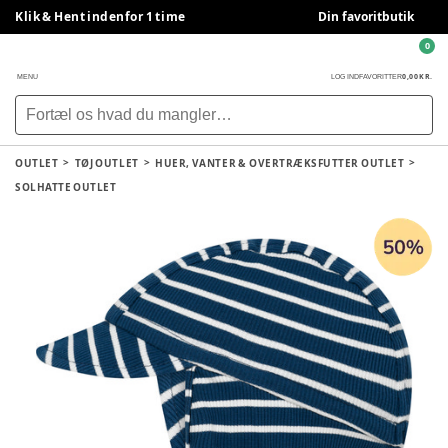
Klik & Hent indenfor 1 time
Din favoritbutik
0
0,00 KR.
MENU
LOG IND
FAVORITTER
OUTLET
TØJ OUTLET
HUER, VANTER & OVERTRÆKSFUTTER OUTLET
SOLHATTE OUTLET