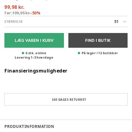
99,98 kr.
Før:
199,95 kr.
-
50
%
51
STØRRELSE
LÆG VAREN I KURV
FIND I BUTIK
6 stk. online
På lager i 12 butikker
Levering
1
-
3
hverdage
Finansieringsmuligheder
365 DAGES RETURRET
PRODUKTINFORMATION