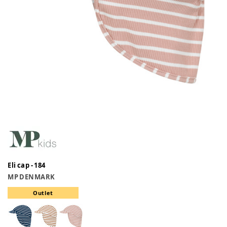
Eli cap - 184
MP DENMARK
Outlet