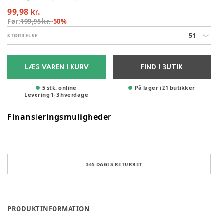
99,98 kr.
Før:
199,95 kr.
-
50
%
51
STØRRELSE
LÆG VAREN I KURV
FIND I BUTIK
5 stk. online
På lager i 21 butikker
Levering
1
-
3
hverdage
Finansieringsmuligheder
365 DAGES RETURRET
PRODUKTINFORMATION