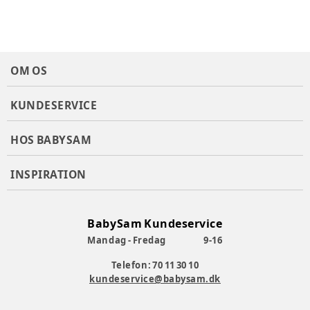
Materialesammensætning
:
95% Bomuld, 5% Elastane
Producent
:
MP Denmark A/S, Bytoften 68, 7400 Herning,
Danmark, www.mpdenmark.dk, mail@mpdenmark.com
Produktionsland
:
Kina
Tøj størrelse
:
98 cm / 3 år, 104 cm / 4 år
OM OS
Varenummer:
374569
KUNDESERVICE
HOS BABYSAM
INSPIRATION
BabySam Kundeservice
Mandag - Fredag
9-16
Telefon: 70 11 30 10
kundeservice@babysam.dk