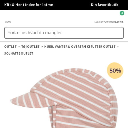
Klik & Hent indenfor 1 time
Din favoritbutik
0
0,00 KR.
MENU
LOG IND
FAVORITTER
OUTLET
TØJ OUTLET
HUER, VANTER & OVERTRÆKSFUTTER OUTLET
SOLHATTE OUTLET