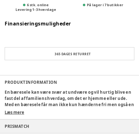
6 stk. online
På lager i 7 butikker
Levering
1
-
3
hverdage
Finansieringsmuligheder
365 DAGES RETURRET
PRODUKTINFORMATION
En bæresele kan være svær at undvære og vil hurtig blive en
fast del af familiens hverdag, om det er hjemme eller ude.
Med en bæresele får man ikke kun hænderne fri men også en
god kontakt med baby fra nyfødt. Ergobaby Embrace Soft Air
Læs mere
Mesh kan anvendes fra nyfødt (3 kg.) og helt frem til barnet
vejer 11 kg.
PRISMATCH
* Blød og komfortabel