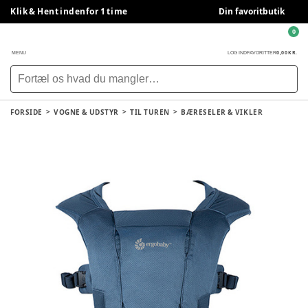
Klik & Hent indenfor 1 time
Din favoritbutik
0
0,00 KR.
MENU
LOG IND
FAVORITTER
FORSIDE
VOGNE & UDSTYR
TIL TUREN
BÆRESELER & VIKLER