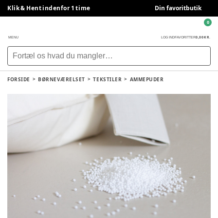
Klik & Hent indenfor 1 time
Din favoritbutik
0
0,00 KR.
MENU
LOG IND
FAVORITTER
FORSIDE
BØRNEVÆRELSET
TEKSTILER
AMMEPUDER