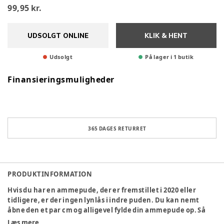
99,95 kr.
UDSOLGT ONLINE
KLIK & HENT
Udsolgt
På lager i 1 butik
Finansieringsmuligheder
365 DAGES RETURRET
PRODUKTINFORMATION
Hvis du har en ammepude, der er fremstillet i 2020 eller
tidligere, er der ingen lynlås i indre puden. Du kan nemt
åbne den et par cm og alligevel fylde din ammepude op. Så
har du igen en behagelig multifunktionspude, der holder
Læs mere