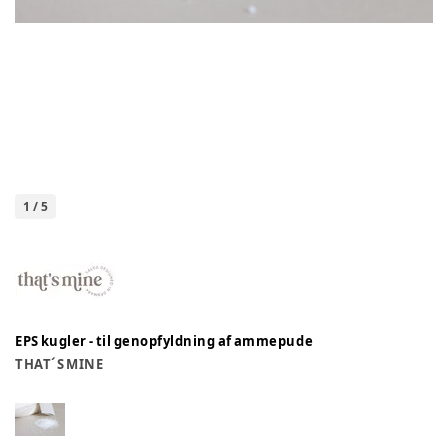
1
/
5
EPS kugler - til genopfyldning af ammepude
THAT´S MINE