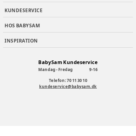
forældre.
KUNDESERVICE
Maksimal luftstrøm.
Amningsvenlig.
SoftFlex™-mesh for nem luftgennemstrømning.
HOS BABYSAM
Ergonomisk i alle positioner.
Justerbart hoved, støttepude.
INSPIRATION
Krydsbare stropper og lændestøtte.
Nem at rengøre og maskinvaskbar.
Se manual her:
BabySam Kundeservice
Produktionsland
:
Vietnam
Mandag - Fredag
9-16
Type
:
Bæresele
Telefon: 70 11 30 10
Varenummer:
378681
kundeservice@babysam.dk