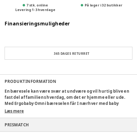
7 stk. online
På lager i 32 butikker
Levering
1
-
3
hverdage
Finansieringsmuligheder
365 DAGES RETURRET
PRODUKTINFORMATION
En bæresele kan være svær at undvære og vil hurtig blive en
fast del af familiens hverdag, om det er hjemme eller ude.
Med Ergobaby Omni bæreselen får I nærhver med baby
allerede fra nyfødt af da den kan anvendes fra baby vejer 3,2
Læs mere
kg. og er minimum 50,8 cm.
PRISMATCH
Når den bruges fra nyfødt vender baby ind mod forældrenes
brystkasse, og giver utrolig meget trykhed for baby. Det