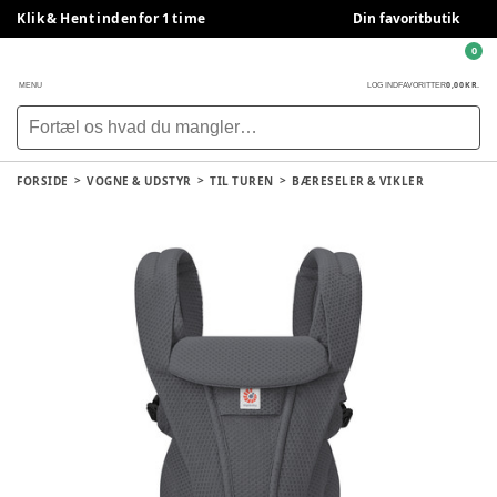
Klik & Hent indenfor 1 time
Din favoritbutik
0
0,00 KR.
MENU
LOG IND
FAVORITTER
FORSIDE
VOGNE & UDSTYR
TIL TUREN
BÆRESELER & VIKLER