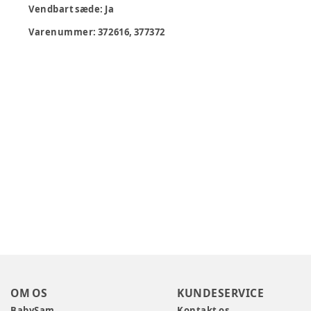
Vendbart sæde
:
Ja
Varenummer:
372616, 377372
OM OS
KUNDESERVICE
BabySam
Kontakt os