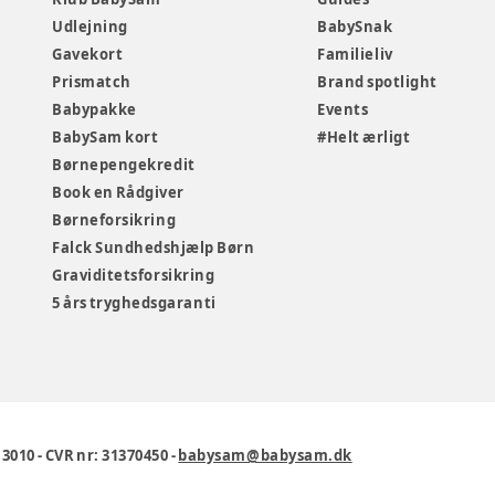
Udlejning
BabySnak
Gavekort
Familieliv
Prismatch
Brand spotlight
Babypakke
Events
BabySam kort
#Helt ærligt
Børnepengekredit
Book en Rådgiver
Børneforsikring
Falck Sundhedshjælp Børn
Graviditetsforsikring
5 års tryghedsgaranti
1 3010
-
CVR nr: 31370450
-
babysam@babysam.dk