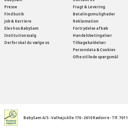
Presse
Fragt & Levering
Find butik
Betalingsmuligheder
Job & Karriere
Reklamation
Elev hos BabySam
Fortrydelse af køb
Institutionssalg
Handelsbetingelser
Derfor skal du vælge os
Tilbagekaldelser
Persondata & Cookies
Ofte stillede spørgsmål
BabySam A/S
-
Valhøjs Alle 176
-
2610 Rødovre
-
Tlf. 701