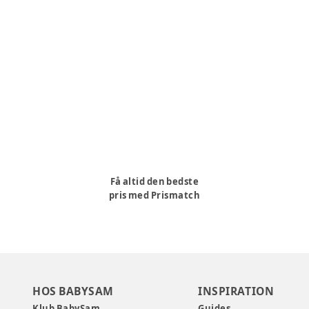
Få altid den bedste
pris med Prismatch
HOS BABYSAM
INSPIRATION
Klub BabySam
Guides