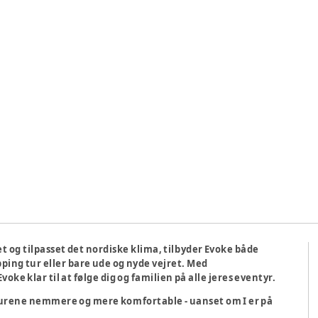
et og tilpasset det nordiske klima, tilbyder Evoke både
ping tur eller bare ude og nyde vejret. Med
oke klar til at følge dig og familien på alle jeres eventyr.
urene nemmere og mere komfortable - uanset om I er på