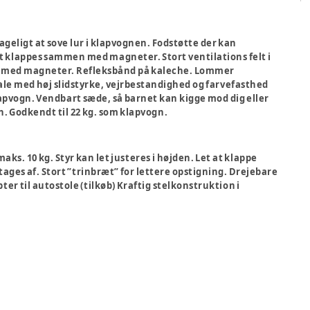
hageligt at sove lur i klapvognen. Fodstøtte der kan
t klappes sammen med magneter. Stort ventilations felt i
af med magneter. Refleksbånd på kaleche. Lommer
ale med høj slidstyrke, vejrbestandighed og farvefasthed
apvogn. Vendbart sæde, så barnet kan kigge mod dig eller
en. Godkendt til 22 kg. som klapvogn.
aks. 10 kg. Styr kan let justeres i højden. Let at klappe
tages af. Stort ”trinbræt” for lettere opstigning. Drejebare
ter til autostole (tilkøb) Kraftig stelkonstruktion i