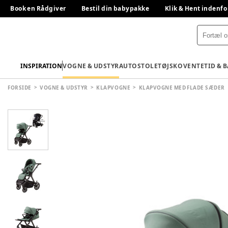
Book en Rådgiver
Bestil din babypakke
Klik & Hent indenfo
INSPIRATION
VOGNE & UDSTYR
AUTOSTOLE
TØJ
SKO
VENTETID & 
FORSIDE
VOGNE & UDSTYR
KLAPVOGNE
KLAPVOGNE MED FLADE SÆDER