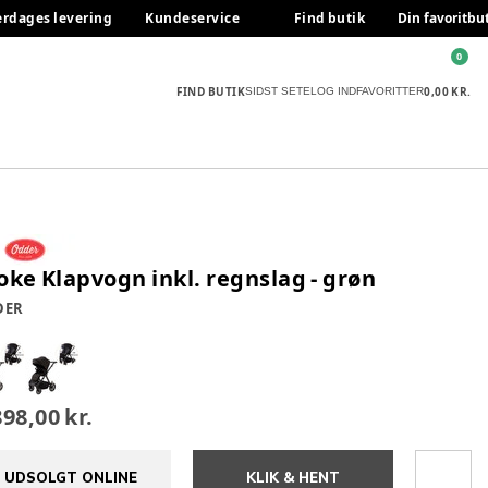
erdages levering
Kundeservice
Find butik
Din favoritbu
0
FIND BUTIK
0,00 KR.
SIDST SETE
LOG IND
FAVORITTER
oke Klapvogn inkl. regnslag - grøn
DER
898,00 kr.
UDSOLGT ONLINE
KLIK & HENT