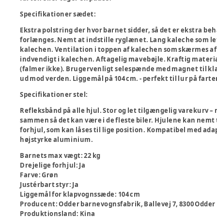
Specifikationer sædet:
Ekstra polstring der hvor barnet sidder, så det er ekstra be
forlænges. Nemt at indstille ryglænet. Lang kaleche som le
kalechen. Ventilation i toppen af kalechen som skærmes 
indvendigt i kalechen. Aftagelig mavebøjle. Kraftig materi
(falmer ikke). Brugervenligt selespænde med magnet til kl
ud mod verden. Liggemål på 104 cm. - perfekt til lur på fart
Specifikationer stel:
Refleksbånd på alle hjul. Stor og let tilgængelig varekurv – m
sammen så det kan være i de fleste biler. Hjulene kan nemt 
forhjul, som kan låses til lige position. Kompatibel med adap
højstyrke aluminium.
Barnets max vægt
:
22 kg
Drejelige forhjul
:
Ja
Farve
:
Grøn
Justérbart styr
:
Ja
Liggemål for klapvognssæde
:
104 cm
Producent
:
Odder barnevognsfabrik, Ballevej 7, 8300 Odder
Produktionsland
:
Kina