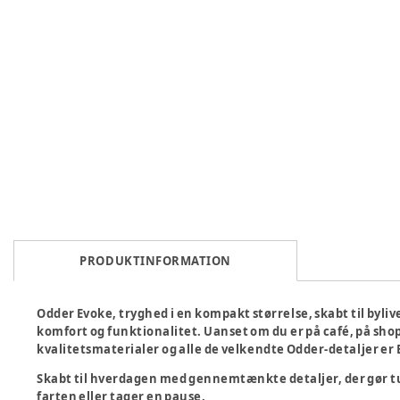
PRODUKTINFORMATION
Odder Evoke, tryghed i en kompakt størrelse, skabt til byliv
komfort og funktionalitet. Uanset om du er på café, på shop
kvalitetsmaterialer og alle de velkendte Odder-detaljer er Ev
Skabt til hverdagen med gennemtænkte detaljer, der gør t
farten eller tager en pause.