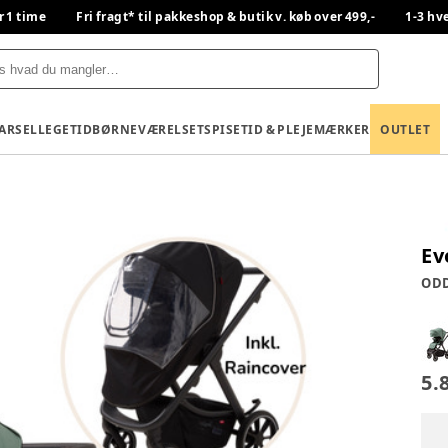
r 1 time
Fri fragt* til pakkeshop & butik v. køb over 499,-
1-3 hv
BARSEL
LEGETID
BØRNEVÆRELSET
SPISETID & PLEJE
MÆRKER
OUTLET
Ev
OD
5.