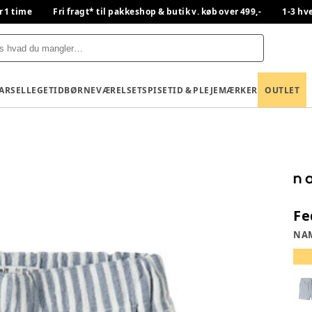
r 1 time
Fri fragt* til pakkeshop & butik v. køb over 499,-
1-3 hv
BARSEL
LEGETID
BØRNEVÆRELSET
SPISETID & PLEJE
MÆRKER
OUTLET
Fe
NAM