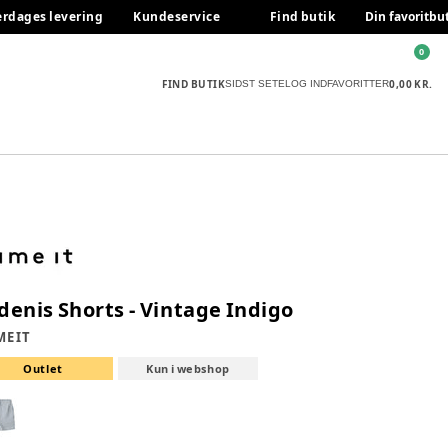
erdages levering
Kundeservice
Find butik
Din favoritbu
0
FIND BUTIK
0,00 KR.
SIDST SETE
LOG IND
FAVORITTER
denis Shorts - Vintage Indigo
E IT
Outlet
Kun i webshop