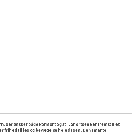
ørn, der ønsker både komfort og stil. Shortsene er fremstillet
er frihed til leg og bevægelse hele dagen. Den smarte