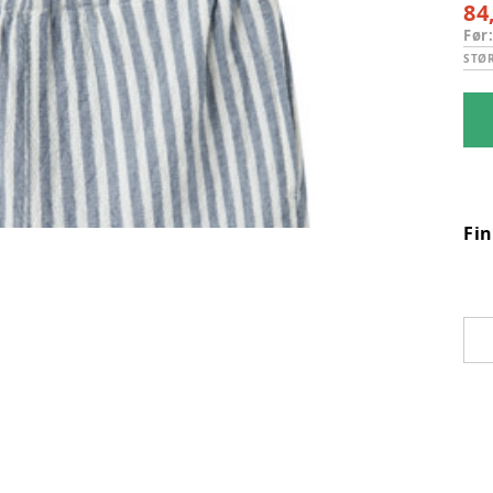
84
Før
STØ
Fi