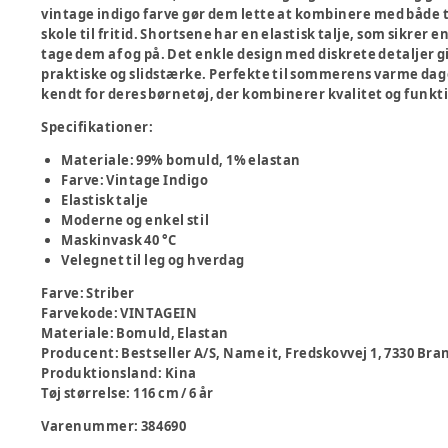
vintage indigo farve gør dem lette at kombinere med både t-sh
skole til fritid. Shortsene har en elastisk talje, som sikrer 
tage dem af og på. Det enkle design med diskrete detaljer 
praktiske og slidstærke. Perfekte til sommerens varme dage
kendt for deres børnetøj, der kombinerer kvalitet og funkti
Specifikationer:
Materiale: 99% bomuld, 1% elastan
Farve: Vintage Indigo
Elastisk talje
Moderne og enkel stil
Maskinvask 40 °C
Velegnet til leg og hverdag
Farve
:
Striber
Farvekode
:
VINTAGEIN
Materiale
:
Bomuld, Elastan
Producent
:
Bestseller A/S, Name it, Fredskovvej 1, 7330 B
Produktionsland
:
Kina
Tøj størrelse
:
116 cm / 6 år
Varenummer:
384690