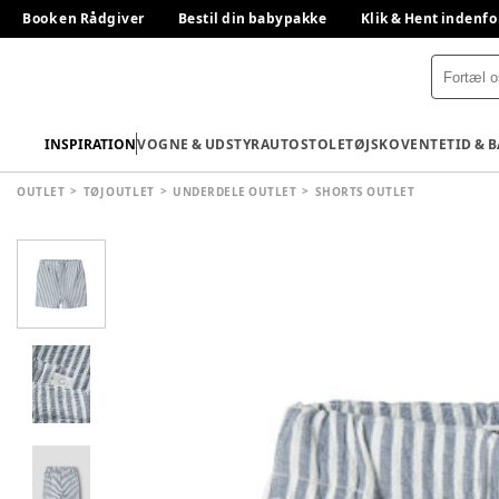
Book en Rådgiver
Bestil din babypakke
Klik & Hent indenfo
INSPIRATION
VOGNE & UDSTYR
AUTOSTOLE
TØJ
SKO
VENTETID & 
OUTLET
TØJ OUTLET
UNDERDELE OUTLET
SHORTS OUTLET