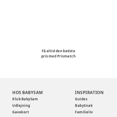
Få altid den bedste
pris med Prismatch
HOS BABYSAM
INSPIRATION
Klub BabySam
Guides
Udlejning
BabySnak
Gavekort
Familieliv