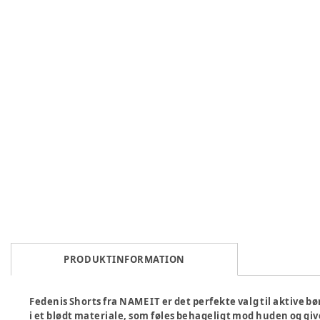
PRODUKTINFORMATION
Fedenis Shorts fra NAME IT er det perfekte valg til aktive b
i et blødt materiale, som føles behageligt mod huden og giv