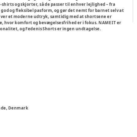
irts og skjorter, så de passer til enhver lejlighed – fra
en god og fleksibel pasform, og gør det nemt for barnet selv at
giver et moderne udtryk, samtidig med at shortsene er
, hvor komfort og bevægelsesfrihed er i fokus. NAME IT er
onalitet, og Fedenis Shorts er ingen undtagelse.
rande, Denmark