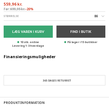
559,96 kr.
Før:
699,95 kr.
-
20
%
86
STØRRELSE
LÆG VAREN I KURV
FIND I BUTIK
10 stk. online
På lager i 15 butikker
Levering
1
-
3
hverdage
Finansieringsmuligheder
365 DAGES RETURRET
PRODUKTINFORMATION