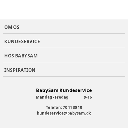
Køn
:
Unisex
Materiale
:
Polyester
Materialesammensætning
:
100% Polyester
Produktionsland
:
Kina
OM OS
Tøj størrelse
:
86 cm / 18 mdr.
Vandsøjletryk
:
20.000 mm
Åndbarhed
:
10.000 g/m2
KUNDESERVICE
Varenummer:
378498
HOS BABYSAM
INSPIRATION
BabySam Kundeservice
Mandag - Fredag
9-16
Telefon: 70 11 30 10
kundeservice@babysam.dk