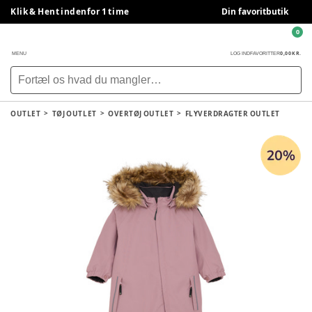
Klik & Hent indenfor 1 time
Din favoritbutik
0
0,00 KR.
MENU
LOG IND
FAVORITTER
OUTLET
TØJ OUTLET
OVERTØJ OUTLET
FLYVERDRAGTER OUTLET