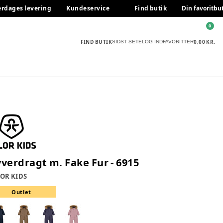
erdages levering
Kundeservice
Find butik
Din favoritbu
0
FIND BUTIK
0,00 KR.
SIDST SETE
LOG IND
FAVORITTER
yverdragt m. Fake Fur - 6915
OR KIDS
Outlet