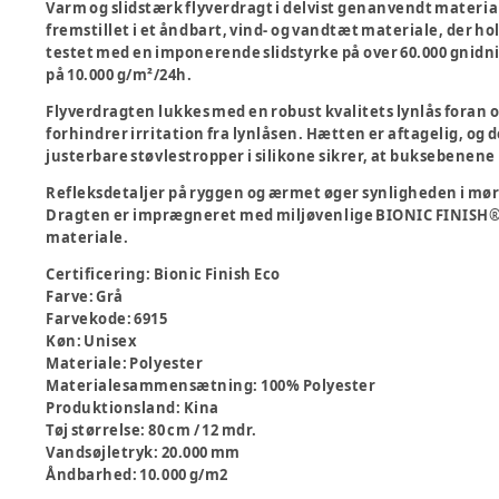
Varm og slidstærk flyverdragt i delvist genanvendt materiale
fremstillet i et åndbart, vind- og vandtæt materiale, der hol
testet med en imponerende slidstyrke på over 60.000 gnidn
på 10.000 g/m²/24h.
Flyverdragten lukkes med en robust kvalitets lynlås foran
forhindrer irritation fra lynlåsen. Hætten er aftagelig, og d
justerbare støvlestropper i silikone sikrer, at buksebenene b
Refleksdetaljer på ryggen og ærmet øger synligheden i mørk
Dragten er imprægneret med miljøvenlige BIONIC FINISH® 
materiale.
Certificering
:
Bionic Finish Eco
Farve
:
Grå
Farvekode
:
6915
Køn
:
Unisex
Materiale
:
Polyester
Materialesammensætning
:
100% Polyester
Produktionsland
:
Kina
Tøj størrelse
:
80 cm / 12 mdr.
Vandsøjletryk
:
20.000 mm
Åndbarhed
:
10.000 g/m2