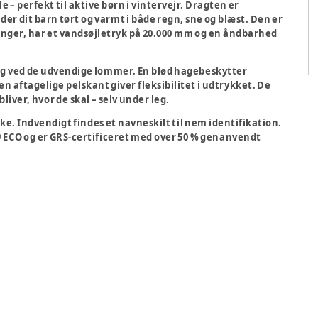
 – perfekt til aktive børn i vintervejr. Dragten er
der dit barn tørt og varmt i både regn, sne og blæst. Den er
inger, har et vandsøjletryk på 20.000 mm og en åndbarhed
 og ved de udvendige lommer. En blød hagebeskytter
en aftagelige pelskant giver fleksibilitet i udtrykket. De
liver, hvor de skal – selv under leg.
e. Indvendigt findes et navneskilt til nem identifikation.
ECO og er GRS-certificeret med over 50 % genanvendt