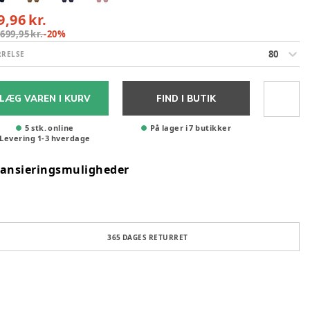
9,96 kr.
:
699,95 kr.
-
20
%
80
RRELSE
LÆG VAREN I KURV
FIND I BUTIK
5 stk. online
På lager i 7 butikker
Levering
1
-
3
hverdage
nansieringsmuligheder
365 DAGES RETURRET