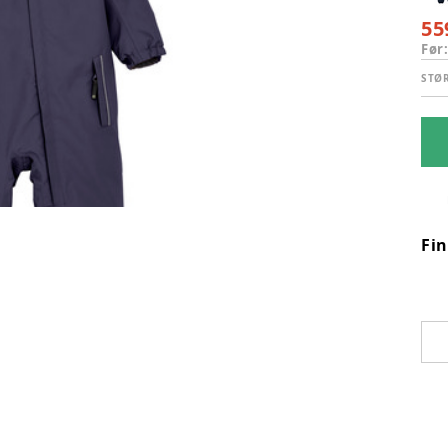
55
Før
STØ
Fi