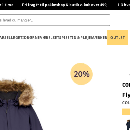
r 1 time
Fri fragt* til pakkeshop & butik v. køb over 499,-
1-3 hv
BARSEL
LEGETID
BØRNEVÆRELSET
SPISETID & PLEJE
MÆRKER
OUTLET
Fl
COL