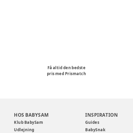
Få altid den bedste
pris med Prismatch
HOS BABYSAM
INSPIRATION
Klub BabySam
Guides
Udlejning
BabySnak