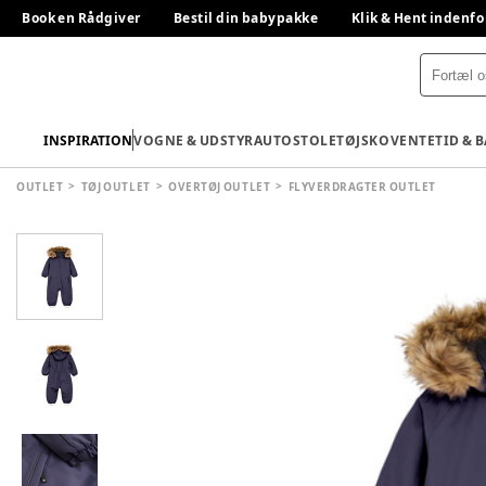
Book en Rådgiver
Bestil din babypakke
Klik & Hent indenfo
INSPIRATION
VOGNE & UDSTYR
AUTOSTOLE
TØJ
SKO
VENTETID & 
OUTLET
TØJ OUTLET
OVERTØJ OUTLET
FLYVERDRAGTER OUTLET