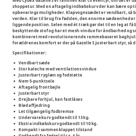
Med Cybex Gazelle S er familien klar til eventyr, om det er d
shoppetur. Med en aftagelig indkøbskurv der kan bære op til 
opbevarings muligheder. Klapvognssædet er vendbart, så b
verden. Klar til brug fra fødslen, den enorme sædeenhed er
liggende position. Selen med ét træk gør det til en leg at f
beskyttende stof og har et mesh-vindue for åndbarhed og 
kombineret med revolutionerende rammebaseret baghjulsop
forældrenes komfort er der på Gazelle S justerbart styr, så d
Specifikationer:
Vendbart sæde
Stor kaleche med ventilations vindue
Justerbart ryglæn og fodstøtte
Nem 5-punktsele
Aftagelig frontbøjle
Justerbart styr
Drejbare forhjul, kan fastlåses
Blød affjedring
Let tilgængelig fodbremse
Undervarekurv godkendt til 13 kg.
Ekstra indkøbskurv godkendt til 10 kg.
Kompakt i sammenklappet tilstand
Godkendt fra fødsel til ca. 4 år