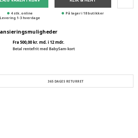
LÆG VAREN I KURV
KLIK & HENT
4 stk. online
På lager i 18 butikker
Levering
1
-
3
hverdage
nansieringsmuligheder
Fra 500,00 kr. md. i 12 mdr.
Betal rentefrit med BabySam-kort
365 DAGES RETURRET