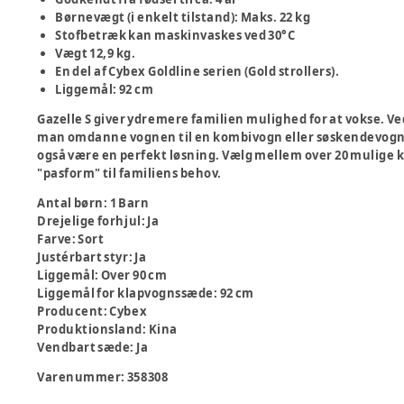
Børnevægt (i enkelt tilstand): Maks. 22 kg
Stofbetræk kan maskinvaskes ved 30°C
Vægt 12,9 kg.
En del af Cybex Goldline serien (Gold strollers).
Liggemål: 92 cm
Gazelle S giver ydremere familien mulighed for at vokse. Ved
man omdanne vognen til en kombivogn eller søskendevogn. Det
også være en perfekt løsning. Vælg mellem over 20 mulige ko
"pasform" til familiens behov.
Antal børn
:
1 Barn
Drejelige forhjul
:
Ja
Farve
:
Sort
Justérbart styr
:
Ja
Liggemål
:
Over 90 cm
Liggemål for klapvognssæde
:
92 cm
Producent
:
Cybex
Produktionsland
:
Kina
Vendbart sæde
:
Ja
Varenummer:
358308