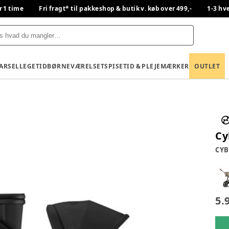
r 1 time
Fri fragt* til pakkeshop & butik v. køb over 499,-
1-3 hv
BARSEL
LEGETID
BØRNEVÆRELSET
SPISETID & PLEJE
MÆRKER
OUTLET
Cy
CYB
5.