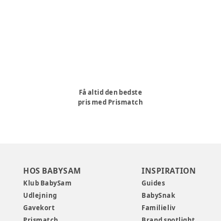
Få altid den bedste
pris med Prismatch
HOS BABYSAM
INSPIRATION
Klub BabySam
Guides
Udlejning
BabySnak
Gavekort
Familieliv
Prismatch
Brand spotlight