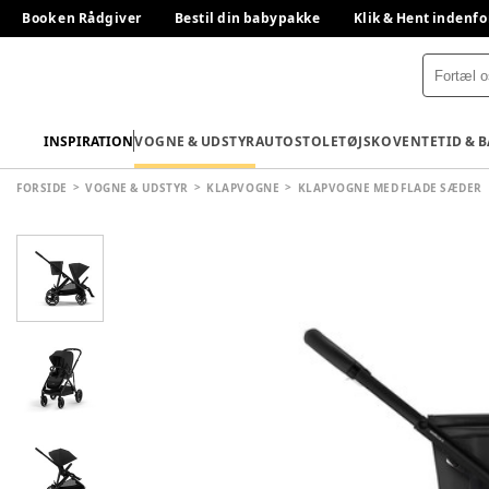
Book en Rådgiver
Bestil din babypakke
Klik & Hent indenfo
INSPIRATION
VOGNE & UDSTYR
AUTOSTOLE
TØJ
SKO
VENTETID & 
FORSIDE
VOGNE & UDSTYR
KLAPVOGNE
KLAPVOGNE MED FLADE SÆDER