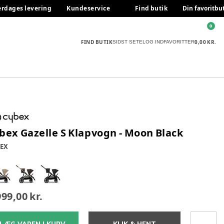
erdages levering
Kundeservice
Find butik
Din favoritbu
0
FIND BUTIK
0,00 KR.
SIDST SETE
LOG IND
FAVORITTER
bex Gazelle S Klapvogn - Moon Black
EX
999,00 kr.