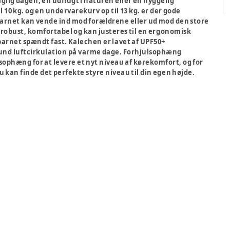
aglig dagen, en udflugt i naturen eller en hyggelig
10 kg. og en undervarekurv op til 13 kg. er der gode
arnet kan vende ind mod forældrene eller ud mod den store
 robust, komfortabel og kan justeres til en ergonomisk
å barnet spændt fast. Kalechen er lavet af UPF50+
sund luftcirkulation på varme dage. Forhjulsophæng
hæng for at levere et nyt niveau af kørekomfort, og for
u kan finde det perfekte styre niveau til din egen højde.