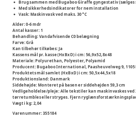
Brug sammen med Bugaboo Giraffe gyngestativ (sælges se
Med sikkerhedsindikatorer for nem installation
Vask: Maskinvask ved maks. 30 °C
Alder
:
0-6 mdr
Antal kasser
:
1
Behandling
:
Vandafvisende C0 belægning
Farve
:
Grå
Kan tilbehør tilkøbes
:
Ja
Kassens mål pr. kasse (HxBxD) i cm
:
56,9x52,8x48
Materiale
:
Polyurethan, Polyester, Polyamid
Producent
:
Bugaboo International, Paasheuvelweg 9, 110
Produktets mål samlet (HxBxD) i cm
:
50,5x44,5x18
Produktionsland
:
Danmark
Siddehøjde
:
Monteret på basen er siddehøjden 59,3 cm
Vedligeholdelse/pleje
:
Alle tekstiler kan maskinvaskes ved 30
tørretumbles eller stryges. Fjern ryglænsforstærkningspla
Vægt i kg
:
2,04
Varenummer:
355184