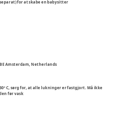
parat) for at skabe en babysitter
5 BE Amsterdam, Netherlands
º C, sørg for, at alle lukninger er fastgjort. Må ikke
den før vask