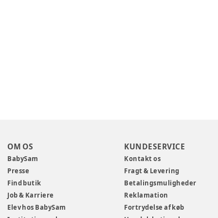
OM OS
KUNDESERVICE
BabySam
Kontakt os
Presse
Fragt & Levering
Find butik
Betalingsmuligheder
Job & Karriere
Reklamation
Elev hos BabySam
Fortrydelse af køb