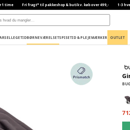
r 1 time
Fri fragt* til pakkeshop & butik v. køb over 499,-
1-3 hv
BARSEL
LEGETID
BØRNEVÆRELSET
SPISETID & PLEJE
MÆRKER
OUTLET
Gi
BU
71