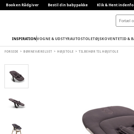
Book en Rådgiver
Bestil din babypakke
Klik & Hent indenfo
INSPIRATION
VOGNE & UDSTYR
AUTOSTOLE
TØJ
SKO
VENTETID & 
FORSIDE
BØRNEVÆRELSET
HØJSTOLE
TILBEHØR TIL HØJSTOLE