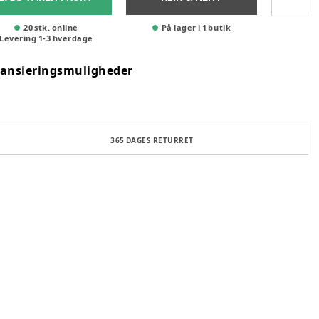
20 stk. online
På lager i 1 butik
Levering
1
-
3
hverdage
nansieringsmuligheder
365 DAGES RETURRET