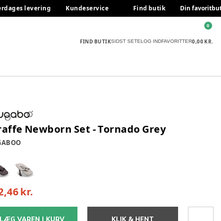
erdages levering
Kundeservice
Find butik
Din favoritbu
0
FIND BUTIK
0,00 KR.
SIDST SETE
LOG IND
FAVORITTER
raffe Newborn Set - Tornado Grey
GABOO
2,46 kr.
LÆG VAREN I KURV
KLIK & HENT