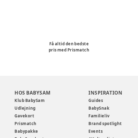
Få altid den bedste
pris med Prismatch
HOS BABYSAM
INSPIRATION
Klub BabySam
Guides
Udlejning
BabySnak
Gavekort
Familieliv
Prismatch
Brand spotlight
Babypakke
Events