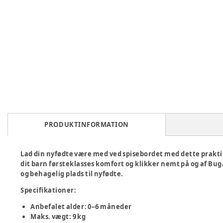
PRODUKTINFORMATION
Lad din nyfødte være med ved spisebordet med dette prakt
dit barn førsteklasses komfort og klikker nemt på og af Buga
og behagelig plads til nyfødte.
Specifikationer:
Anbefalet alder: 0–6 måneder
Maks. vægt: 9 kg