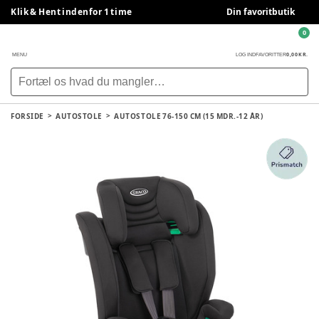
Klik & Hent indenfor 1 time
Din favoritbutik
0
0,00 KR.
MENU
LOG IND
FAVORITTER
FORSIDE
AUTOSTOLE
AUTOSTOLE 76-150 CM (15 MDR.-12 ÅR)