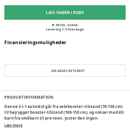
LÆG VAREN I KURV
40 stk. online
Levering
1
-
3
hverdage
Finansieringsmuligheder
365 DAGES RETURRET
PRODUKTINFORMATION
Denne 2-i-1 autostol går fra selebooster-tilstand (76-105 cm)
til højrygget booster-tilstand (100-150 cm), og vokser med dit
barn fra småbarn til pre-teen. Juster den ingen-
genindtrædende sele og 10-positioners nakkestøtte med én
Læs mere
hånd for at sikre korrekt støtte til hoved og nakke i alle