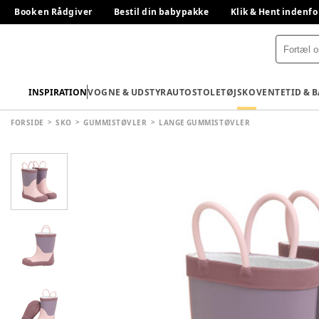
Book en Rådgiver
Bestil din babypakke
Klik & Hent indenfo
INSPIRATION
VOGNE & UDSTYR
AUTOSTOLE
TØJ
SKO
VENTETID & 
FORSIDE
SKO
GUMMISTØVLER
LANGE GUMMISTØVLER