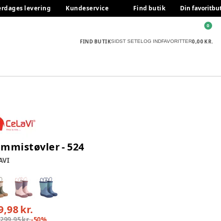
erdages levering
Kundeservice
Find butik
Din favoritbu
0
FIND BUTIK
0,00 KR.
SIDST SETE
LOG IND
FAVORITTER
mmistøvler - 524
AVI
9,98 kr.
:
299,95 kr.
-
50
%