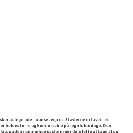
ker at lege ude – uanset vejret. Støvlerne er lavet i et
ødder holdes tørre og komfortable på regnfulde dage. Den
erlag, og den rummelige pasform gør dem lette at tage af og