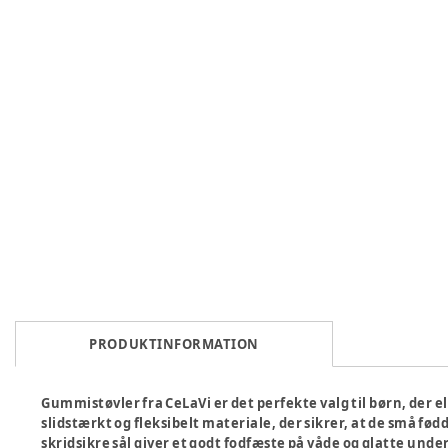
PRODUKTINFORMATION
Gummistøvler fra CeLaVi er det perfekte valg til børn, der els
slidstærkt og fleksibelt materiale, der sikrer, at de små f
skridsikre sål giver et godt fodfæste på våde og glatte und