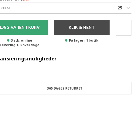
25
RRELSE
LÆG VAREN I KURV
KLIK & HENT
3 stk. online
På lager i 1 butik
Levering
1
-
3
hverdage
nansieringsmuligheder
365 DAGES RETURRET