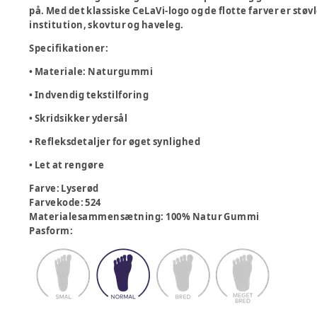
på. Med det klassiske CeLaVi-logo og de flotte farver er støv
institution, skovtur og haveleg.
Specifikationer:
• Materiale: Naturgummi
• Indvendig tekstilforing
• Skridsikker ydersål
• Refleksdetaljer for øget synlighed
• Let at rengøre
Farve
:
Lyserød
Farvekode
:
524
Materialesammensætning
:
100% Natur Gummi
Pasform
: