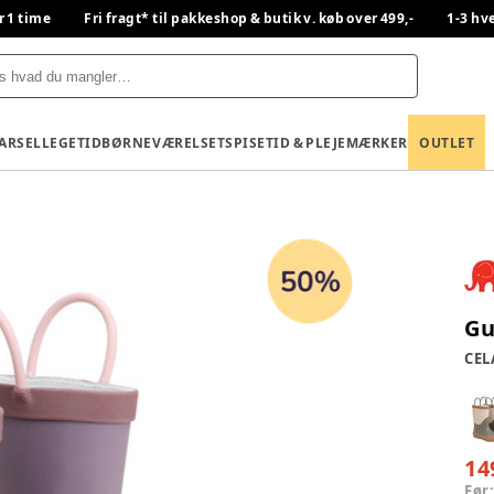
r 1 time
Fri fragt* til pakkeshop & butik v. køb over 499,-
1-3 hv
BARSEL
LEGETID
BØRNEVÆRELSET
SPISETID & PLEJE
MÆRKER
OUTLET
Gu
CEL
14
Før