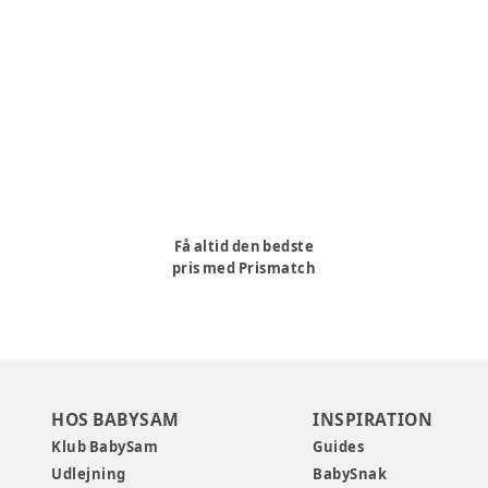
Få altid den bedste
pris med Prismatch
HOS BABYSAM
INSPIRATION
Klub BabySam
Guides
Udlejning
BabySnak