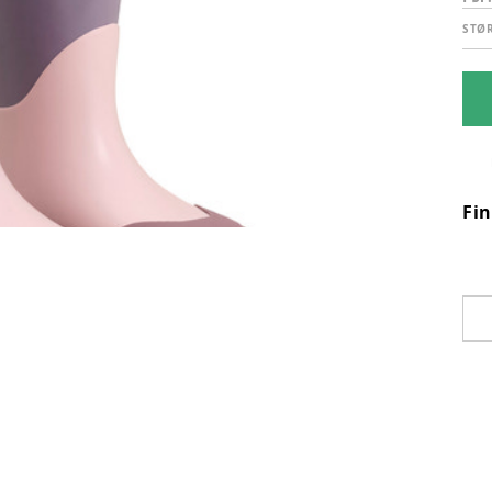
STØ
Fi