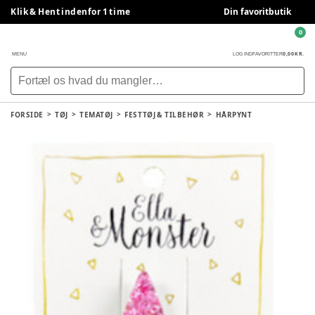
Klik & Hent indenfor 1 time
Din favoritbutik
0
0,00 KR.
MENU
LOG IND
FAVORITTER
FORSIDE
TØJ
TEMATØJ
FESTTØJ & TILBEHØR
HÅRPYNT