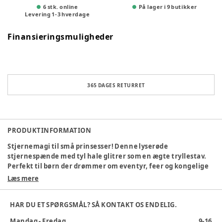
6 stk. online
På lager i 9 butikker
Levering
1
-
3
hverdage
Finansieringsmuligheder
365 DAGES RETURRET
PRODUKTINFORMATION
Stjernemagi til små prinsesser! Denne lyserøde
stjernespænde med tyl hale glitrer som en ægte tryllestav.
Perfekt til børn der drømmer om eventyr, feer og kongelige
outfits. Let at sætte i - og skabt til magiske øjeblikke.
Læs mere
Materialesammensætning
:
Legering og Kunststof
Produktionsland
:
Kina
HAR DU ET SPØRGSMÅL? SÅ KONTAKT OS ENDELIG.
Tøj størrelse
:
OneSize
Mandag - Fredag
9-16