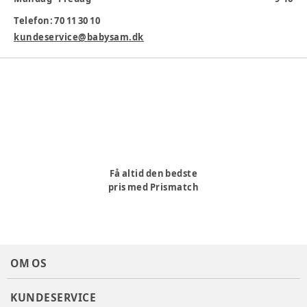
Varenummer:
378563
Telefon: 70 11 30 10
kundeservice@babysam.dk
Få altid den bedste
pris med Prismatch
OM OS
KUNDESERVICE