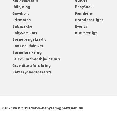
Klub BabySam
Guides
Udlejning
BabySnak
Gavekort
Familieliv
Prismatch
Brand spotlight
Babypakke
Events
BabySam kort
#Helt ærligt
Børnepengekredit
Book en Rådgiver
Børneforsikring
Falck Sundhedshjælp Børn
Graviditetsforsikring
5 års tryghedsgaranti
1 3010
-
CVR nr: 31370450
-
babysam@babysam.dk