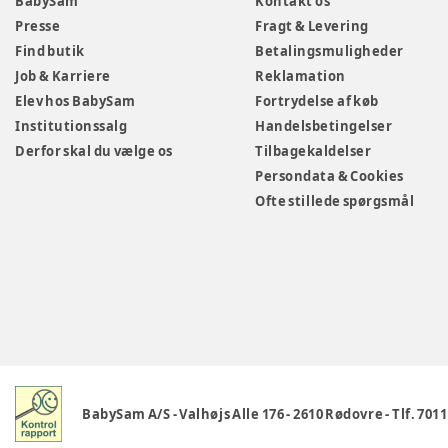
BabySam
Kontakt os
Presse
Fragt & Levering
Find butik
Betalingsmuligheder
Job & Karriere
Reklamation
Elev hos BabySam
Fortrydelse af køb
Institutionssalg
Handelsbetingelser
Derfor skal du vælge os
Tilbagekaldelser
Persondata & Cookies
Ofte stillede spørgsmål
BabySam A/S
-
Valhøjs Alle 176
-
2610 Rødovre
-
Tlf. 701