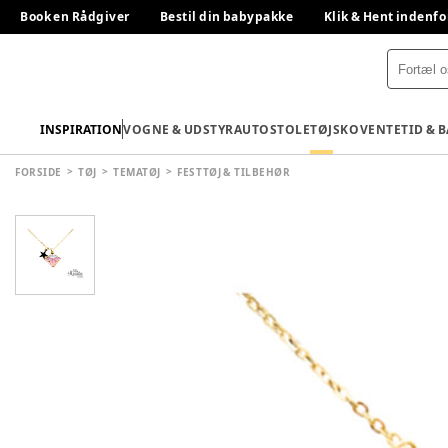
Book en Rådgiver
Bestil din babypakke
Klik & Hent indenfo
INSPIRATION
VOGNE & UDSTYR
AUTOSTOLE
TØJ
SKO
VENTETID & 
FORSIDE
TØJ
TEMATØJ
FESTTØJ & TILBEHØR