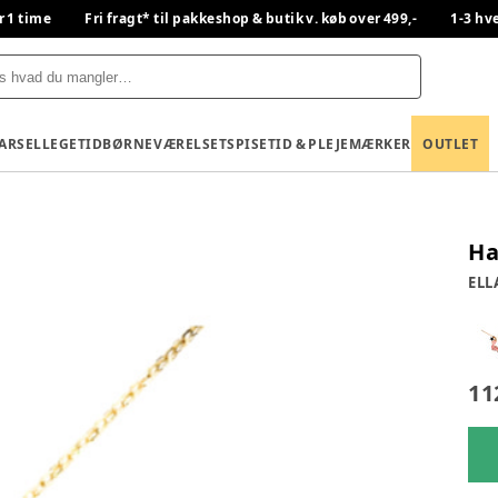
r 1 time
Fri fragt* til pakkeshop & butik v. køb over 499,-
1-3 hv
BARSEL
LEGETID
BØRNEVÆRELSET
SPISETID & PLEJE
MÆRKER
OUTLET
Ha
ELL
11