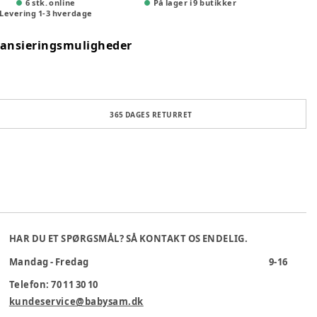
6 stk. online
På lager i 9 butikker
Levering
1
-
3
hverdage
nansieringsmuligheder
365 DAGES RETURRET
HAR DU ET SPØRGSMÅL? SÅ KONTAKT OS ENDELIG.
Mandag - Fredag
9-16
Telefon: 70 11 30 10
kundeservice@babysam.dk