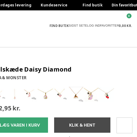
erdages levering
Kundeservice
Find butik
Din favoritbu
0
FIND BUTIK
0,00 KR.
SIDST SETE
LOG IND
FAVORITTER
lskæde Daisy Diamond
A & MONSTER
2,95 kr.
LÆG VAREN I KURV
KLIK & HENT