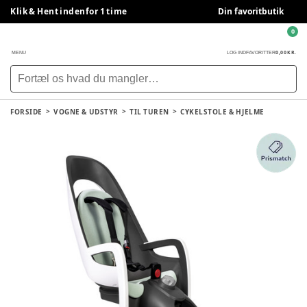
Klik & Hent indenfor 1 time
Din favoritbutik
0
0,00 KR.
MENU
LOG IND
FAVORITTER
FORSIDE
VOGNE & UDSTYR
TIL TUREN
CYKELSTOLE & HJELME