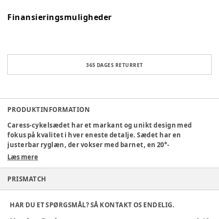
Finansieringsmuligheder
365 DAGES RETURRET
PRODUKTINFORMATION
Caress-cykelsædet har et markant og unikt design med
fokus på kvalitet i hver eneste detalje. Sædet har en
justerbar ryglæn, der vokser med barnet, en 20°-
hældningsfunktion, så dit barn kan sove behageligt, mens I
Læs mere
cykler, og alle funktioner kan betjenes med én hånd for øget
sikkerhed. At cykle med børnene giver både god motion og
PRISMATCH
hyggelige oplevelser sammen. Med yderligere tilbehør til
cykelsæderne bliver jeres ture mere og mere behagelige
uanset vejret.
HAR DU ET SPØRGSMÅL? SÅ KONTAKT OS ENDELIG.