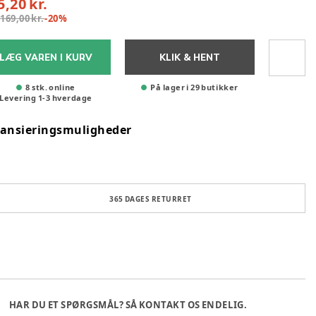
5,20 kr.
:
169,00 kr.
-
20
%
LÆG VAREN I KURV
KLIK & HENT
8 stk. online
På lager i 29 butikker
Levering
1
-
3
hverdage
nansieringsmuligheder
365 DAGES RETURRET
HAR DU ET SPØRGSMÅL? SÅ KONTAKT OS ENDELIG.