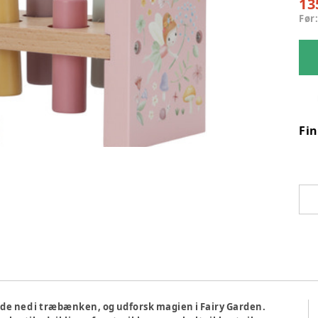
13
Før
Fi
nde ned i træbænken, og udforsk magien i Fairy Garden.