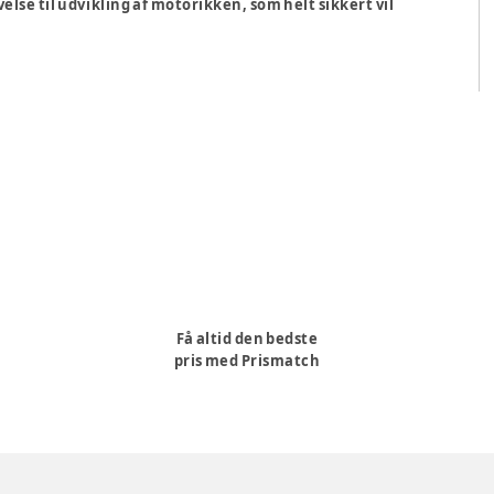
lse til udvikling af motorikken, som helt sikkert vil
Få altid den bedste
pris med Prismatch