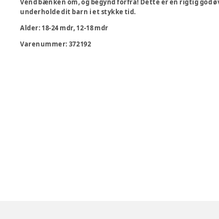
Vend bænken om, og begynd forfra! Dette er en rigtig god øve
underholde dit barn i et stykke tid.
Alder
:
18-24 mdr, 12-18 mdr
Varenummer:
372192