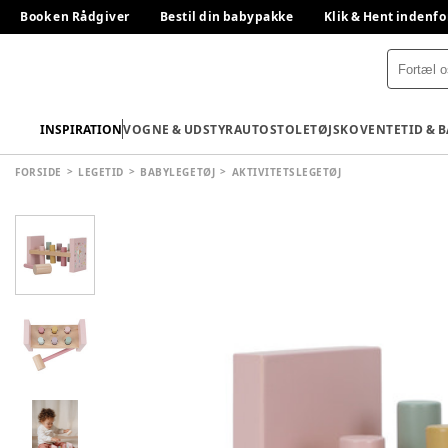
Book en Rådgiver
Bestil din babypakke
Klik & Hent indenfo
INSPIRATION
VOGNE & UDSTYR
AUTOSTOLE
TØJ
SKO
VENTETID & 
FORSIDE
LEGETID
BABYLEGETØJ
AKTIVITETSLEGETØJ