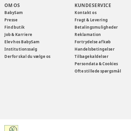
OM OS
KUNDESERVICE
BabySam
Kontakt os
Presse
Fragt & Levering
Find butik
Betalingsmuligheder
Job & Karriere
Reklamation
Elev hos BabySam
Fortrydelse af køb
Institutionssalg
Handelsbetingelser
Derfor skal du vælge os
Tilbagekaldelser
Persondata & Cookies
Ofte stillede spørgsmål