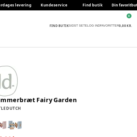
erdages levering
Kundeservice
Find butik
Din favoritbu
0
FIND BUTIK
0,00 KR.
SIDST SETE
LOG IND
FAVORITTER
mmerbræt Fairy Garden
TLE DUTCH