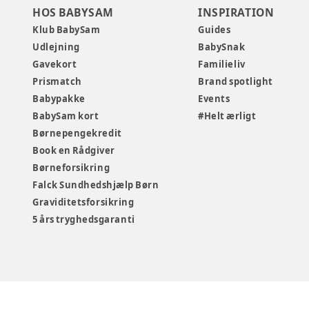
HOS BABYSAM
INSPIRATION
Klub BabySam
Guides
Udlejning
BabySnak
Gavekort
Familieliv
Prismatch
Brand spotlight
Babypakke
Events
BabySam kort
#Helt ærligt
Børnepengekredit
Book en Rådgiver
Børneforsikring
Falck Sundhedshjælp Børn
Graviditetsforsikring
5 års tryghedsgaranti