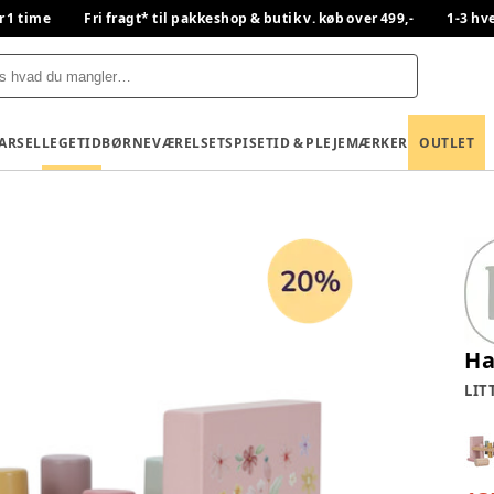
r 1 time
Fri fragt* til pakkeshop & butik v. køb over 499,-
1-3 hv
BARSEL
LEGETID
BØRNEVÆRELSET
SPISETID & PLEJE
MÆRKER
OUTLET
Ha
LIT