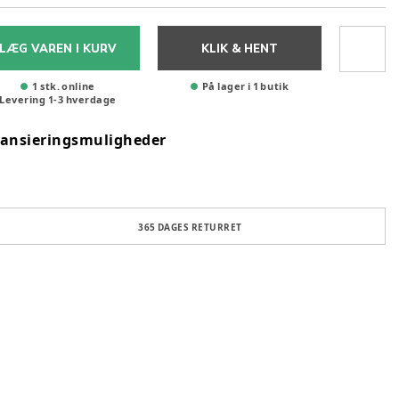
LÆG VAREN I KURV
KLIK & HENT
1 stk. online
På lager i 1 butik
Levering
1
-
3
hverdage
nansieringsmuligheder
365 DAGES RETURRET