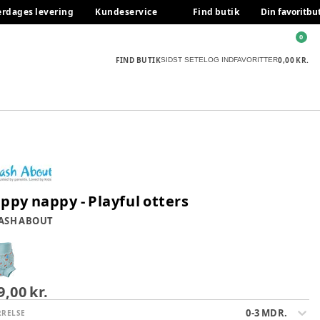
erdages levering
Kundeservice
Find butik
Din favoritbu
0
FIND BUTIK
0,00 KR.
SIDST SETE
LOG IND
FAVORITTER
ppy nappy - Playful otters
ASH ABOUT
9,00 kr.
0-3 MDR.
RRELSE