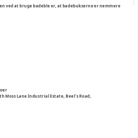
len ved at bruge badeble er, at badebukserne er nemmere
oer
th Moss Lane Industrial Estate, Beel's Road,