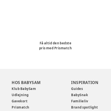
Få altid den bedste
pris med Prismatch
HOS BABYSAM
INSPIRATION
Klub BabySam
Guides
Udlejning
BabySnak
Gavekort
Familieliv
Prismatch
Brand spotlight