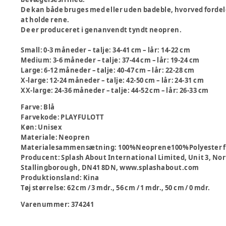
De kan både bruges med eller uden badeble, hvorved forde
at holde rene.
De er produceret i genanvendt tyndt neopren.
Small: 0-3 måneder – talje: 34-41 cm – lår: 14-22 cm
Medium: 3-6 måneder – talje: 37-44 cm – lår: 19-24 cm
Large: 6-12 måneder – talje: 40-47 cm – lår: 22-28 cm
X-large: 12-24 måneder – talje: 42-50 cm – lår: 24-31 cm
XX-large: 24-36 måneder – talje: 44-52 cm – lår: 26-33 cm
Farve
:
Blå
Farvekode
:
PLAYFULOTT
Køn
:
Unisex
Materiale
:
Neopren
Materialesammensætning
:
100%Neoprene100%Polyester f
Producent
:
Splash About International Limited, Unit 3, Nor
Stallingborough, DN41 8DN, www.splashabout.com
Produktionsland
:
Kina
Tøj størrelse
:
62 cm / 3 mdr., 56 cm / 1 mdr., 50 cm / 0 mdr.
Varenummer:
374241