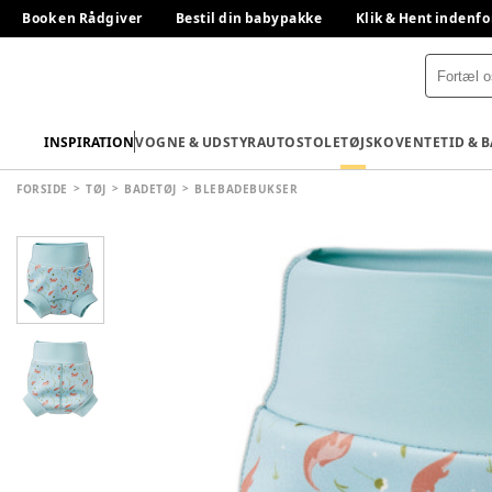
Book en Rådgiver
Bestil din babypakke
Klik & Hent indenfo
INSPIRATION
VOGNE & UDSTYR
AUTOSTOLE
TØJ
SKO
VENTETID & 
FORSIDE
TØJ
BADETØJ
BLEBADEBUKSER