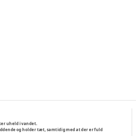
ker uheld i vandet.
siddende og holder tæt, samtidig med at der er fuld