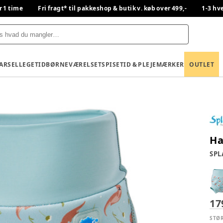
r 1 time
Fri fragt* til pakkeshop & butik v. køb over 499,-
1-3 hv
BARSEL
LEGETID
BØRNEVÆRELSET
SPISETID & PLEJE
MÆRKER
OUTLET
Ha
SPL
17
STØ