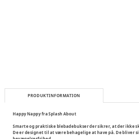
PRODUKTINFORMATION
Happy Nappy fra Splash About
Smarte og praktiske blebadebukser der sikrer, at der ikke s
De er designet til at være behagelige at have på. De bliver 
bevægelsesfrihed.