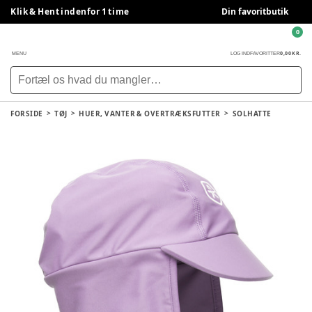
Klik & Hent indenfor 1 time
Din favoritbutik
0
0,00 KR.
MENU
LOG IND
FAVORITTER
FORSIDE
TØJ
HUER, VANTER & OVERTRÆKSFUTTER
SOLHATTE