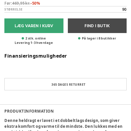
Før:
469,95 kr.
-
50
%
90
STØRRELSE
LÆG VAREN I KURV
FIND I BUTIK
2 stk. online
På lager i 8 butikker
Levering
1
-
3
hverdage
Finansieringsmuligheder
365 DAGES RETURRET
PRODUKTINFORMATION
Denne heldragt er lavet i et dobbeltlags design, som giver
ekstra komfort og varme til de mindste. Den lukkes med en