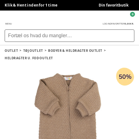
Klik & Hent indenfor 1 time
Din favoritbutik
0
0,00 KR.
MENU
LOG IND
FAVORITTER
OUTLET
TØJ OUTLET
BODYER & HELDRAGTER OUTLET
HELDRAGTER U. FOD OUTLET