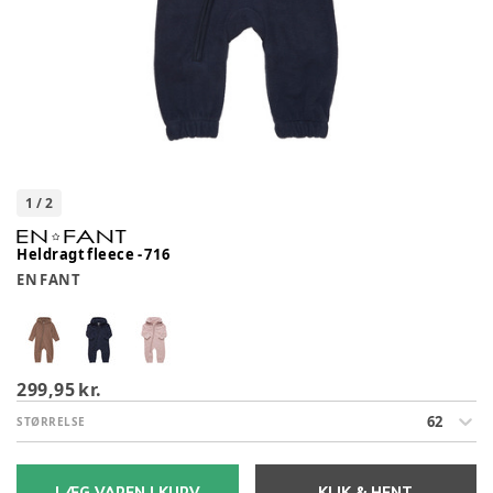
1
/
2
Heldragt fleece - 716
EN FANT
299,95 kr.
62
STØRRELSE
LÆG VAREN I KURV
KLIK & HENT