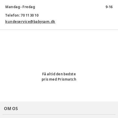
Tøj størrelse
:
86 cm / 18 mdr., 62 cm / 3 mdr., 68 cm / 6 mdr., 92
Mandag - Fredag
9-16
cm / 24 mdr., 74 cm / 9 mdr., 80 cm / 12 mdr.
Telefon: 70 11 30 10
Varenummer:
345181
kundeservice@babysam.dk
Få altid den bedste
pris med Prismatch
OM OS