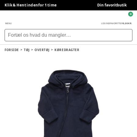
Klik & Hent indenfor 1 time
Din favoritbutik
0
0,00 KR.
MENU
LOG IND
FAVORITTER
FORSIDE
TØJ
OVERTØJ
KØREDRAGTER