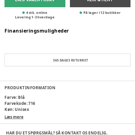
4 stk. online
På lager i 12 butikker
Levering
1
-
3
hverdage
Finansieringsmuligheder
365 DAGES RETURRET
PRODUKTINFORMATION
Farve
:
Blå
Farvekode
:
716
Køn
:
Unisex
Materialesammensætning
:
100% Polyester
Læs mere
Producent
:
Brands4Kids A/S, Industrivej 25, 7430 Ikanst,
Danmark, info@brands4kids.dk, www.brands4kids.dk
HAR DU ET SPØRGSMÅL? SÅ KONTAKT OS ENDELIG.
Produktionsland
:
Kina