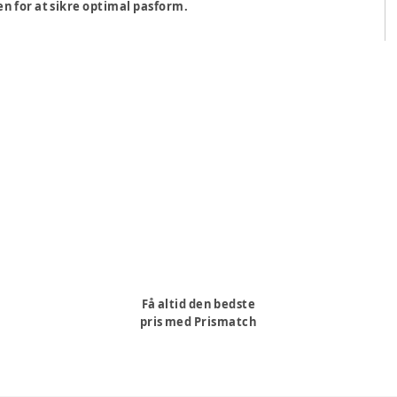
en for at sikre optimal pasform.
Få altid den bedste
pris med Prismatch