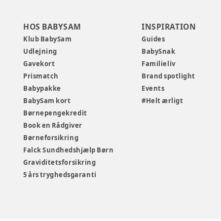
HOS BABYSAM
INSPIRATION
Klub BabySam
Guides
Udlejning
BabySnak
Gavekort
Familieliv
Prismatch
Brand spotlight
Babypakke
Events
BabySam kort
#Helt ærligt
Børnepengekredit
Book en Rådgiver
Børneforsikring
Falck Sundhedshjælp Børn
Graviditetsforsikring
5 års tryghedsgaranti