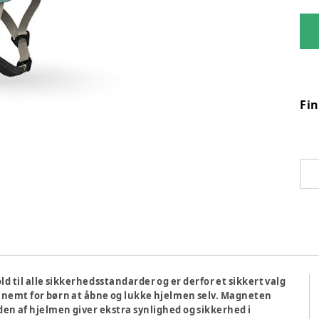
Fi
ld til alle sikkerhedsstandarder og er derfor et sikkert valg
t nemt for børn at åbne og lukke hjelmen selv. Magneten
iden af hjelmen giver ekstra synlighed og sikkerhed i