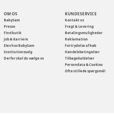
OM OS
KUNDESERVICE
BabySam
Kontakt os
Presse
Fragt & Levering
Find butik
Betalingsmuligheder
Job & Karriere
Reklamation
Elev hos BabySam
Fortrydelse af køb
Institutionssalg
Handelsbetingelser
Derfor skal du vælge os
Tilbagekaldelser
Persondata & Cookies
Ofte stillede spørgsmål