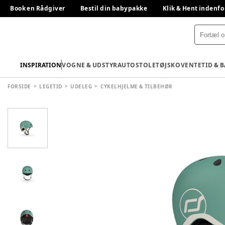
Book en Rådgiver
Bestil din babypakke
Klik & Hent indenfo
INSPIRATION
VOGNE & UDSTYR
AUTOSTOLE
TØJ
SKO
VENTETID & 
FORSIDE
LEGETID
UDELEG
CYKELHJELME & TILBEHØR