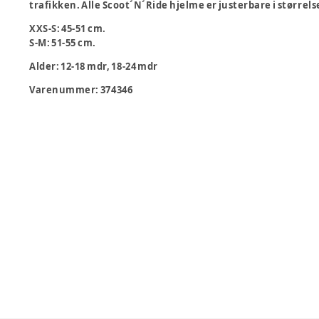
trafikken. Alle Scoot´N´Ride hjelme er justerbare i størrels
XXS-S
: 45-51 cm.
S-M
: 51-55 cm​.
Alder
:
12-18 mdr, 18-24 mdr
Varenummer:
374346