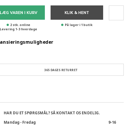
LÆG VAREN I KURV
KLIK & HENT
2 stk. online
På lager i 1 butik
Levering
1
-
3
hverdage
nansieringsmuligheder
365 DAGES RETURRET
HAR DU ET SPØRGSMÅL? SÅ KONTAKT OS ENDELIG.
Mandag - Fredag
9-16