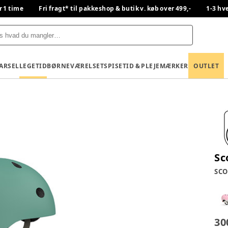
r 1 time
Fri fragt* til pakkeshop & butik v. køb over 499,-
1-3 hv
BARSEL
LEGETID
BØRNEVÆRELSET
SPISETID & PLEJE
MÆRKER
OUTLET
Sc
SCO
30