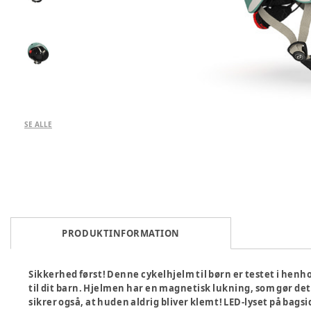
SE ALLE
PRODUKTINFORMATION
Sikkerhed først! Denne cykelhjelm til børn er testet i henho
til dit barn. Hjelmen har en magnetisk lukning, som gør de
sikrer også, at huden aldrig bliver klemt! LED-lyset på bags