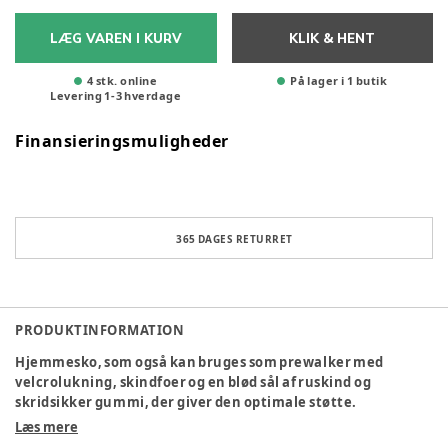
LÆG VAREN I KURV
KLIK & HENT
4 stk. online
På lager i 1 butik
Levering
1
-
3
hverdage
Finansieringsmuligheder
365 DAGES RETURRET
PRODUKTINFORMATION
Hjemmesko, som også kan bruges som prewalker med
velcrolukning, skindfoer og en blød sål af ruskind og
skridsikker gummi, der giver den optimale støtte.
Hjemmeskoen er produceret i 100% naturligt og åndbart
Læs mere
læder, der er lukket rundt om foden og samtidig giver foden