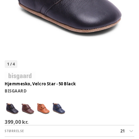
1
/
4
Hjemmesko, Velcro Star - 50 Black
BISGAARD
399,00 kr.
21
STØRRELSE