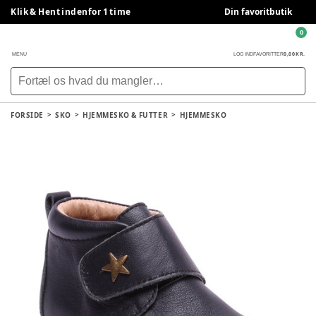
Klik & Hent indenfor 1 time
Din favoritbutik
0
0,00 KR.
MENU
LOG IND
FAVORITTER
FORSIDE
SKO
HJEMMESKO & FUTTER
HJEMMESKO