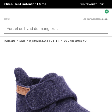
Klik & Hent indenfor 1 time
Din favoritbutik
0
0,00 KR.
MENU
LOG IND
FAVORITTER
FORSIDE
SKO
HJEMMESKO & FUTTER
ULD HJEMMESKO