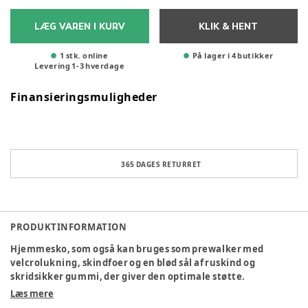
LÆG VAREN I KURV
KLIK & HENT
1 stk. online
På lager i 4 butikker
Levering
1
-
3
hverdage
Finansieringsmuligheder
365 DAGES RETURRET
PRODUKTINFORMATION
Hjemmesko, som også kan bruges som prewalker med
velcrolukning, skindfoer og en blød sål af ruskind og
skridsikker gummi, der giver den optimale støtte.
Hjemmeskoen er produceret i 100% naturligt uld, der er
Læs mere
lukket rundt om foden og samtidig giver foden plads til at