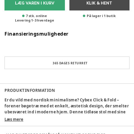
LÆG VAREN I KURV
KLIK & HENT
7 stk. online
På lager i 1 butik
Levering
1
-
3
hverdage
Finansieringsmuligheder
365 DAGES RETURRET
PRODUKTINFORMATION
Er du vild med nordisk minimalisme? Cybex Click & Fold –
forener bøgetræ med et enkelt, æstetisk design, der smelter
ubesværet ind i moderne hjem. Denne tidløse stol med sine
rene linjer, naturlige materialer og smarte foldefunktion er
Læs mere
ideel til små rum – altid klar, men aldrig i vejen. Den
justerbare konstruktion sikrer ergonomisk støtte gennem