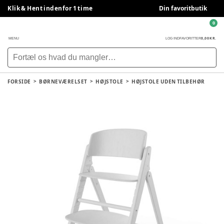
Klik & Hent indenfor 1 time
Din favoritbutik
0
0,00 KR.
MENU
LOG IND
FAVORITTER
FORSIDE
BØRNEVÆRELSET
HØJSTOLE
HØJSTOLE UDEN TILBEHØR