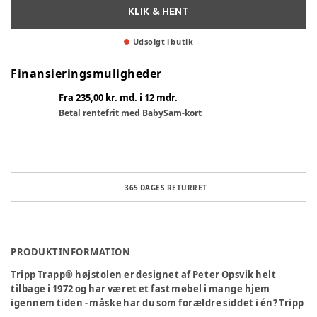
KLIK & HENT
Udsolgt i butik
Finansieringsmuligheder
Fra 235,00 kr. md. i 12 mdr.
Betal rentefrit med BabySam-kort
365 DAGES RETURRET
PRODUKTINFORMATION
Tripp Trapp® højstolen er designet af Peter Opsvik helt
tilbage i 1972 og har været et fast møbel i mange hjem
igennem tiden - måske har du som forældre siddet i én? Tripp
®