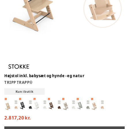
Højstol inkl. babysæt og hynde - eg natur
TRIPP TRAPP®
Kun i butik
2.817,20 kr.