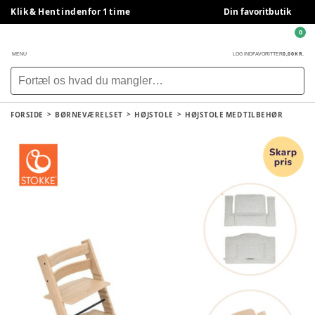
Klik & Hent indenfor 1 time
Din favoritbutik
0
0,00 KR.
MENU
LOG IND
FAVORITTER
FORSIDE
BØRNEVÆRELSET
HØJSTOLE
HØJSTOLE MED TILBEHØR