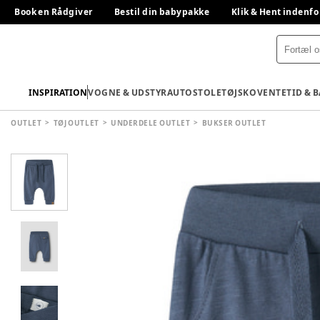
Book en Rådgiver
Bestil din babypakke
Klik & Hent indenfo
INSPIRATION
VOGNE & UDSTYR
AUTOSTOLE
TØJ
SKO
VENTETID & 
OUTLET
TØJ OUTLET
UNDERDELE OUTLET
BUKSER OUTLET