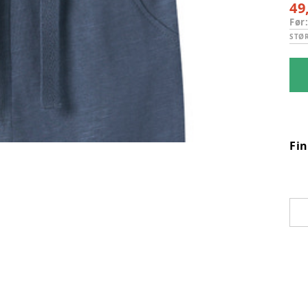
49
Før
STØ
Fi