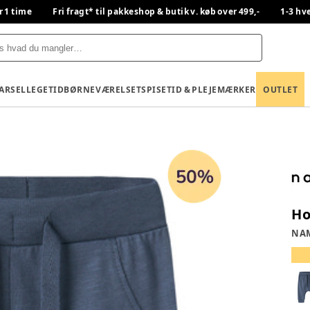
r 1 time
Fri fragt* til pakkeshop & butik v. køb over 499,-
1-3 hv
BARSEL
LEGETID
BØRNEVÆRELSET
SPISETID & PLEJE
MÆRKER
OUTLET
Ho
NAM