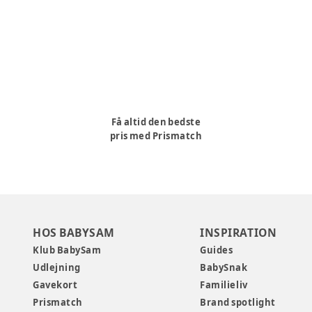
Få altid den bedste
pris med Prismatch
HOS BABYSAM
INSPIRATION
Klub BabySam
Guides
Udlejning
BabySnak
Gavekort
Familieliv
Prismatch
Brand spotlight