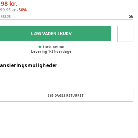
,98 kr.
:
99,95 kr.
-
50
%
56
RRELSE
LÆG VAREN I KURV
1 stk. online
Levering
1
-
3
hverdage
nansieringsmuligheder
365 DAGES RETURRET