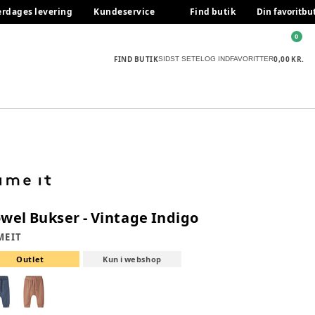
erdages levering
Kundeservice
Find butik
Din favoritbu
0
FIND BUTIK
0,00 KR.
SIDST SETE
LOG IND
FAVORITTER
wel Bukser - Vintage Indigo
E IT
Outlet
Kun i webshop