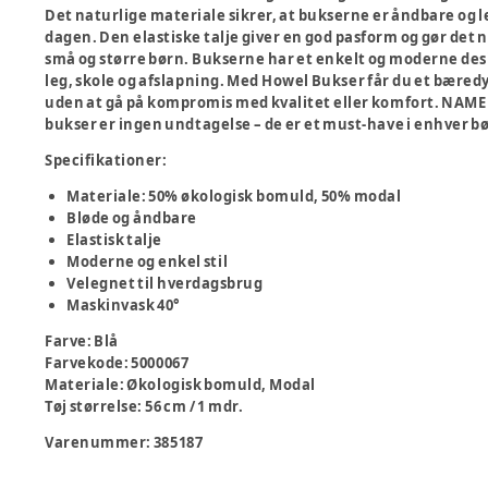
Det naturlige materiale sikrer, at bukserne er åndbare og l
dagen. Den elastiske talje giver en god pasform og gør det n
små og større børn. Bukserne har et enkelt og moderne design
leg, skole og afslapning. Med Howel Bukser får du et bæredy
uden at gå på kompromis med kvalitet eller komfort. NAME IT
bukser er ingen undtagelse – de er et must-have i enhver 
Specifikationer:
Materiale: 50% økologisk bomuld, 50% modal
Bløde og åndbare
Elastisk talje
Moderne og enkel stil
Velegnet til hverdagsbrug
Maskinvask 40°
Farve
:
Blå
Farvekode
:
5000067
Materiale
:
Økologisk bomuld, Modal
Tøj størrelse
:
56 cm / 1 mdr.
Varenummer:
385187