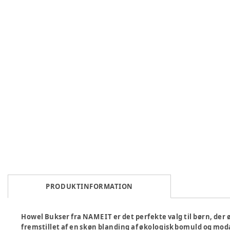
PRODUKTINFORMATION
Howel Bukser fra NAME IT er det perfekte valg til børn, der
fremstillet af en skøn blanding af økologisk bomuld og mod