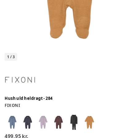
1
/
3
Hush uld heldragt - 284
FIXONI
499,95 kr.