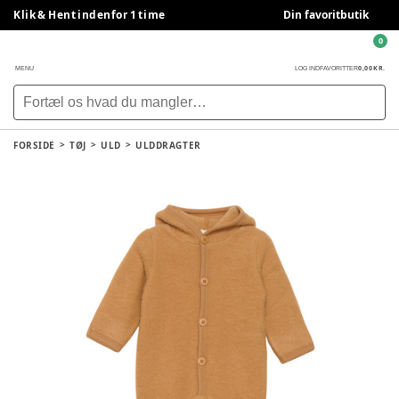
Klik & Hent indenfor 1 time
Din favoritbutik
0
0,00 KR.
MENU
LOG IND
FAVORITTER
FORSIDE
TØJ
ULD
ULDDRAGTER