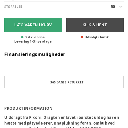
50
STØRRELSE
LÆG VAREN I KURV
KLIK & HENT
3 stk. online
Udsolgt i butik
Levering
1
-
3
hverdage
Finansieringsmuligheder
365 DAGES RETURRET
PRODUKTINFORMATION
Ulddragt fra Fixoni. Dragten er lavet i børstet uld og har en
hætte med påsyede ører. Knaplukning foran, ombuk ved