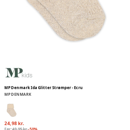
MP Denmark Ida Glitter Strømper - Ecru
MP DENMARK
24,98 kr.
Før:
49,95 kr.
-
50
%