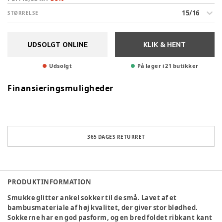
15/16
STØRRELSE
UDSOLGT ONLINE
KLIK & HENT
Udsolgt
På lager i 21 butikker
Finansieringsmuligheder
365 DAGES RETURRET
PRODUKTINFORMATION
Smukke glitter ankel sokker til de små. Lavet af et
bambusmateriale af høj kvalitet, der giver stor blødhed.
Sokkerne har en god pasform, og en bred foldet ribkant kant