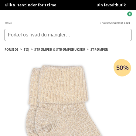
Klik & Hent indenfor 1 time
Din favoritbutik
0
0,00 KR.
MENU
LOG IND
FAVORITTER
FORSIDE
TØJ
STRØMPER & STRØMPEBUKSER
STRØMPER