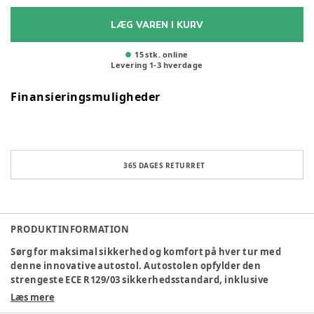
LÆG VAREN I KURV
15 stk. online
Levering
1
-
3
hverdage
Finansieringsmuligheder
365 DAGES RETURRET
PRODUKTINFORMATION
Sørg for maksimal sikkerhed og komfort på hver tur med
denne innovative autostol. Autostolen opfylder den
strengeste ECE R129/03 sikkerhedsstandard, inklusive
sidekollisionstest. Reclinefunktion, der kan justeres til 4
Læs mere
forskellige positioner. Luksuriøs polstring og stof holder dit