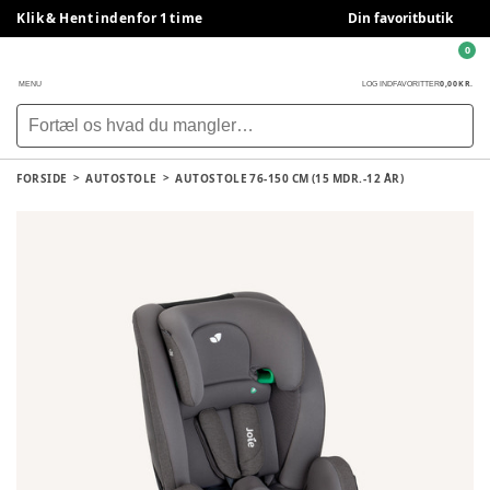
Klik & Hent indenfor 1 time
Din favoritbutik
0
0,00 KR.
MENU
LOG IND
FAVORITTER
FORSIDE
AUTOSTOLE
AUTOSTOLE 76-150 CM (15 MDR.-12 ÅR)