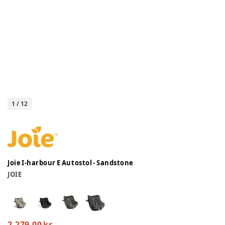
1
/
12
Joie I-harbour E Autostol - Sandstone
JOIE
2.279,00 kr.