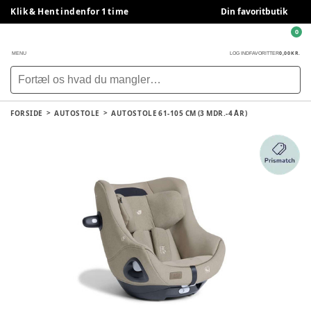
Klik & Hent indenfor 1 time
Din favoritbutik
0
0,00 KR.
MENU
LOG IND
FAVORITTER
FORSIDE
AUTOSTOLE
AUTOSTOLE 61-105 CM (3 MDR.-4 ÅR)