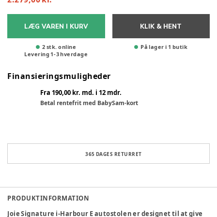
LÆG VAREN I KURV
KLIK & HENT
2 stk. online
På lager i 1 butik
Levering
1
-
3
hverdage
Finansieringsmuligheder
Fra 190,00 kr. md. i 12 mdr.
Betal rentefrit med BabySam-kort
365 DAGES RETURRET
PRODUKTINFORMATION
Joie Signature i-Harbour E autostolen er designet til at give