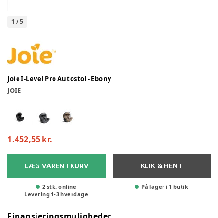
1
/
5
Joie I-Level Pro Autostol - Ebony
JOIE
1.452,55 kr.
LÆG VAREN I KURV
KLIK & HENT
2 stk. online
På lager i 1 butik
Levering
1
-
3
hverdage
Finansieringsmuligheder