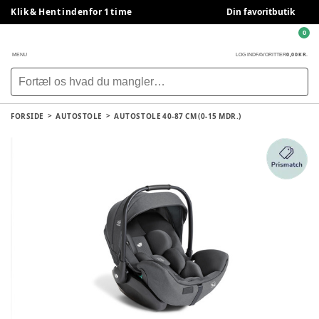
Klik & Hent indenfor 1 time
Din favoritbutik
0
0,00 KR.
MENU
LOG IND
FAVORITTER
FORSIDE
AUTOSTOLE
AUTOSTOLE 40-87 CM (0-15 MDR.)