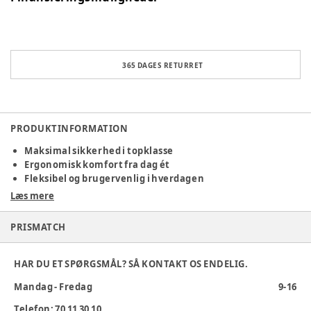
365 DAGES RETURRET
PRODUKTINFORMATION
Maksimal sikkerhed i topklasse
Ergonomisk komfort fra dag ét
Fleksibel og brugervenlig i hverdagen
Læs mere
Joie i-Level™ Pro er en avanceret autostol designet til
spædbørn fra fødslen op til ca. 15 måneder (40-85 cm). Denne
PRISMATCH
autostol kombinerer sikkerhed, komfort og fleksibilitet for
at sikre en optimal rejseoplevelse for både forældre og barn.
HAR DU ET SPØRGSMÅL? SÅ KONTAKT OS ENDELIG.
Husk sædebeskytter for at skåne bilens sæde for aftryk efter
autostolen/basen.
Se udvalg her:
Mandag - Fredag
9-16
Specifikationer:
Telefon: 70 11 30 10