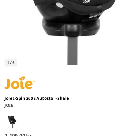
1
/
6
Joie I-Spin 360 E Autostol - Shale
JOIE
2.499,00 kr.