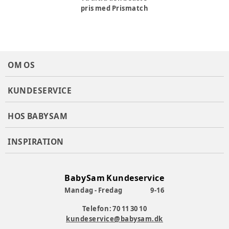
5-punktssele med skulder- og nedre spændedæksler, der
pris med Prismatch
nemt strammes med en trækbevægelse
Enhånds, 6-positions Grow Together™ nakkestøtte og
selesystem justeres samtidigt, mens autostolen er
installeret
Obs på at stolen først kan anvendes fra barnet er 61 cm.
OM OS
Denne autostol er ideel for forældre, der ønsker en
kombination af sikkerhed, komfort og brugervenlighed
KUNDESERVICE
Varenummer:
374729
HOS BABYSAM
INSPIRATION
BabySam Kundeservice
Mandag - Fredag
9-16
Telefon: 70 11 30 10
kundeservice@babysam.dk