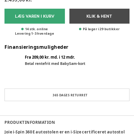
LÆG VAREN I KURV
KLIK & HENT
14 stk. online
På lager i 29 butikker
Levering
1
-
3
hverdage
Finansieringsmuligheder
Fra 209,00 kr. md. i 12 mdr.
Betal rentefrit med BabySam-kort
365 DAGES RETURRET
PRODUKTINFORMATION
Joie i-Spin 360 E autostolen er en i-Size certificeret autostol