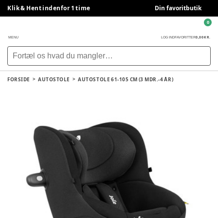
Klik & Hent indenfor 1 time
Din favoritbutik
0
0,00 KR.
MENU
LOG IND
FAVORITTER
FORSIDE
AUTOSTOLE
AUTOSTOLE 61-105 CM (3 MDR.-4 ÅR)