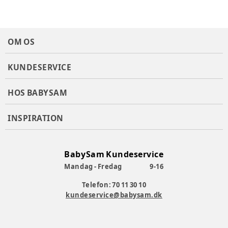
bagudvendt og fremadvendt.
Grow-with-me infant indsats har 3 individuelle stykker til
en tilpasset pasform på ethvert tidspunkt.
Indbygget side- og rygventilation forbedrer
OM OS
luftstrømmen for barnet. 360º sæderotation gør det nemt
at bukke ind og ud af køretøjet.
Simple Swivel™-drejeaktivatoren er placeret, hvor du
KUNDESERVICE
naturligt rækker ud efter et ubesværet spin.
AutoAdjust™ sidevinger udvider sig, når nakkestøtten
HOS BABYSAM
hæves for mere plads i nakke og skuldre.
Lav rebound bar skaber rigelig plads til voksende ben.
Enhånds, 14 positioner GrowTogether™ nakkestøtte og
INSPIRATION
selesystem justeres samtidigt og kræver ingen
gentrådning af selen.
Harness Hideaway-rum opbevarer 5-punktsselen, når den
BabySam Kundeservice
bruges i booster-tilstand.
Spændefastholdelsesmagneter holder selespænderne
Mandag - Fredag
9-16
placeret på siden af ​​sædet for lettere lastning.
Telefon: 70 11 30 10
ECE R129 & i-Size godkendt.
kundeservice@babysam.dk
Skabt til at vokse med barnet.
Bagudvendt med 5-punktssele: 40-105 cm.
Fremadvendt med 5-punktssele: 76-105 cm.
Fremadvendt med 3-punkts bilsele: 100-150 cm.