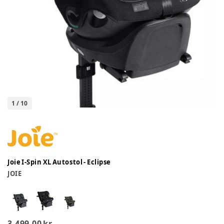
1
/
10
Joie I-Spin XL Autostol - Eclipse
JOIE
3.499,00 kr.