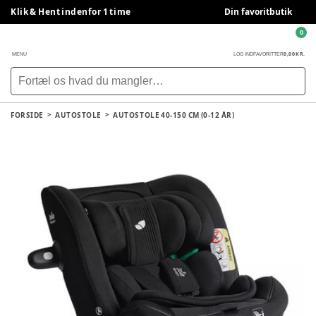
Klik & Hent indenfor 1 time
Din favoritbutik
0
0,00 KR.
MENU
LOG IND
FAVORITTER
FORSIDE
AUTOSTOLE
AUTOSTOLE 40-150 CM (0-12 ÅR)