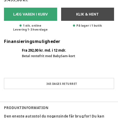
LÆG VAREN I KURV
KLIK & HENT
1 stk. online
På lager i 1 butik
Levering
1
-
3
hverdage
Finansieringsmuligheder
Fra 292,00 kr. md. i 12 mdr.
Betal rentefrit med BabySam-kort
365 DAGES RETURRET
PRODUKTINFORMATION
Den eneste autostol du nogensinde får brug for! Du kan