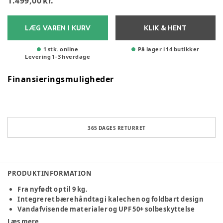
1.499,00 kr.
LÆG VAREN I KURV
KLIK & HENT
1 stk. online
På lager i 14 butikker
Levering
1
-
3
hverdage
Finansieringsmuligheder
365 DAGES RETURRET
PRODUKTINFORMATION
Fra nyfødt op til 9 kg.
Integreret bærehåndtag i kalechen og foldbart design
Vandafvisende materialer og UPF 50+ solbeskyttelse
Læs mere