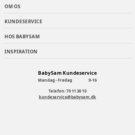
Litetrax 4
OM OS
Litetrax 4 Air
Mytrax
Tourist
KUNDESERVICE
Finiti
Aeria
HOS BABYSAM
Farve
:
Sort
Producent
:
Joie
INSPIRATION
Produktionsland
:
Kina
Varenummer:
384633
BabySam Kundeservice
Mandag - Fredag
9-16
Telefon: 70 11 30 10
kundeservice@babysam.dk