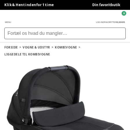
Klik & Hent indenfor 1 time
Din favoritbutik
0
0,00 KR.
MENU
LOG IND
FAVORITTER
FORSIDE
VOGNE & UDSTYR
KOMBIVOGNE
LIGGEDELE TIL KOMBIVOGNE