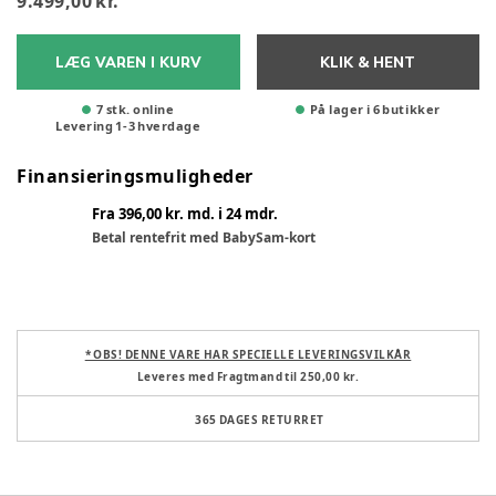
9.499,00 kr.
LÆG VAREN I KURV
KLIK & HENT
7 stk. online
På lager i 6 butikker
Levering
1
-
3
hverdage
Finansieringsmuligheder
Fra 396,00 kr. md. i 24 mdr.
Betal rentefrit med BabySam-kort
* OBS! DENNE VARE HAR SPECIELLE LEVERINGSVILKÅR
Leveres med Fragtmand til 250,00 kr.
365 DAGES RETURRET