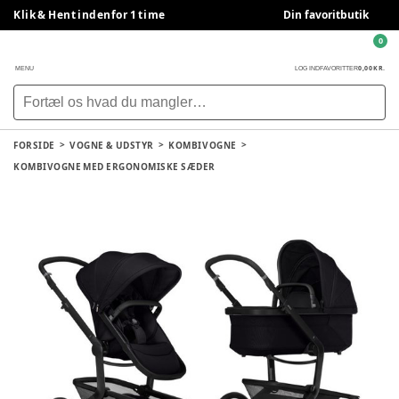
Klik & Hent indenfor 1 time
Din favoritbutik
0
0,00 KR.
MENU
LOG IND
FAVORITTER
FORSIDE
VOGNE & UDSTYR
KOMBIVOGNE
KOMBIVOGNE MED ERGONOMISKE SÆDER