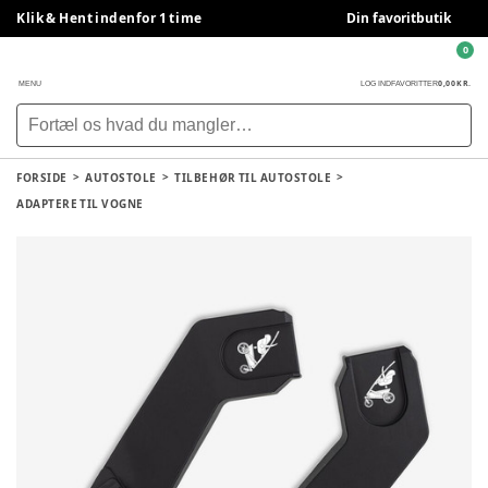
Klik & Hent indenfor 1 time
Din favoritbutik
0
0,00 KR.
MENU
LOG IND
FAVORITTER
FORSIDE
AUTOSTOLE
TILBEHØR TIL AUTOSTOLE
ADAPTERE TIL VOGNE