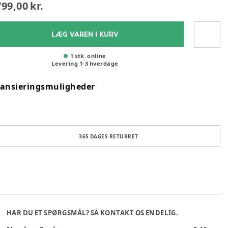
799,00 kr.
LÆG VAREN I KURV
1 stk. online
Levering
1
-
3
hverdage
nansieringsmuligheder
365 DAGES RETURRET
HAR DU ET SPØRGSMÅL? SÅ KONTAKT OS ENDELIG.