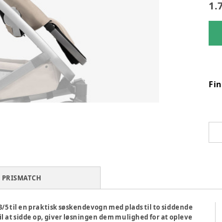
1.
Fi
PRISMATCH
/5 til en praktisk søskendevogn med plads til to siddende
l at sidde op, giver løsningen dem mulighed for at opleve