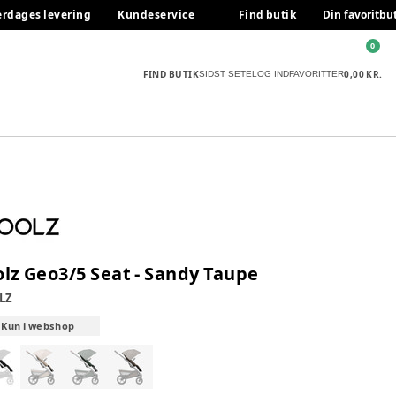
erdages levering
Kundeservice
Find butik
Din favoritbu
0
FIND BUTIK
0,00 KR.
SIDST SETE
LOG IND
FAVORITTER
olz Geo3/5 Seat - Sandy Taupe
LZ
Kun i webshop