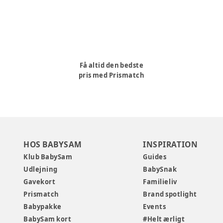
Få altid den bedste
pris med Prismatch
HOS BABYSAM
INSPIRATION
Klub BabySam
Guides
Udlejning
BabySnak
Gavekort
Familieliv
Prismatch
Brand spotlight
Babypakke
Events
BabySam kort
#Helt ærligt