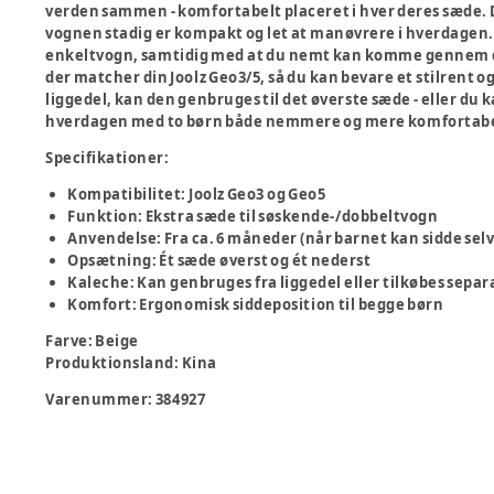
verden sammen - komfortabelt placeret i hver deres sæde. D
vognen stadig er kompakt og let at manøvrere i hverdagen
enkeltvogn, samtidig med at du nemt kan komme gennem dø
der matcher din Joolz Geo3/5, så du kan bevare et stilrent 
liggedel, kan den genbruges til det øverste sæde - eller du k
hverdagen med to børn både nemmere og mere komfortabe
Specifikationer:
Kompatibilitet: Joolz Geo3 og Geo5
Funktion: Ekstra sæde til søskende-/dobbeltvogn
Anvendelse: Fra ca. 6 måneder (når barnet kan sidde selv
Opsætning: Ét sæde øverst og ét nederst
Kaleche: Kan genbruges fra liggedel eller tilkøbes separ
Komfort: Ergonomisk siddeposition til begge børn
Farve
:
Beige
Produktionsland
:
Kina
Varenummer:
384927