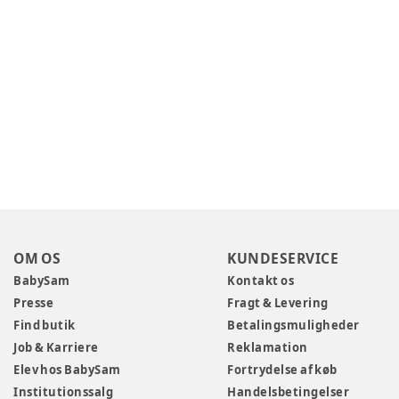
OM OS
KUNDESERVICE
BabySam
Kontakt os
Presse
Fragt & Levering
Find butik
Betalingsmuligheder
Job & Karriere
Reklamation
Elev hos BabySam
Fortrydelse af køb
Institutionssalg
Handelsbetingelser