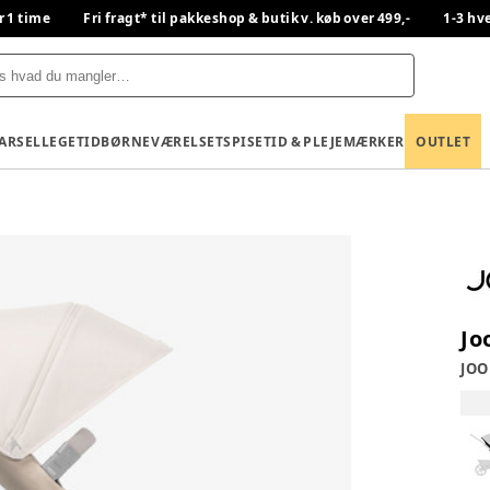
r 1 time
Fri fragt* til pakkeshop & butik v. køb over 499,-
1-3 hv
BARSEL
LEGETID
BØRNEVÆRELSET
SPISETID & PLEJE
MÆRKER
OUTLET
Jo
JOO