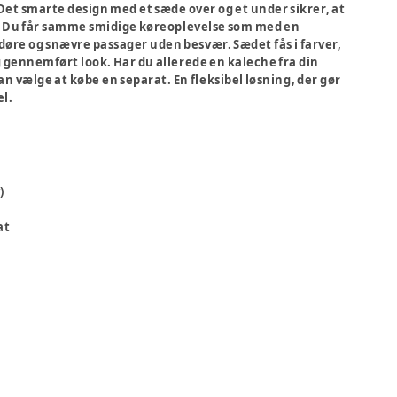
et smarte design med et sæde over og et under sikrer, at
. Du får samme smidige køreoplevelse som med en
re og snævre passager uden besvær. Sædet fås i farver,
og gennemført look. Har du allerede en kaleche fra din
an vælge at købe en separat. En fleksibel løsning, der gør
l.
)
at