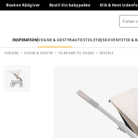
Book en Rådgiver
Bestil din babypakke
Klik & Hent indenfo
INSPIRATION
VOGNE & UDSTYR
AUTOSTOLE
TØJ
SKO
VENTETID & 
FORSIDE
VOGNE & UDSTYR
TILBEHØR TIL VOGNE
DIVERSE