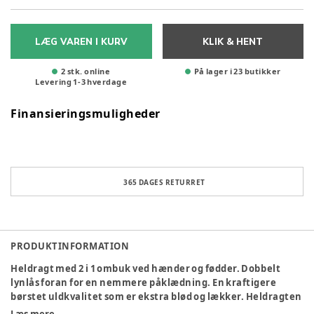
LÆG VAREN I KURV
KLIK & HENT
2 stk. online
På lager i 23 butikker
Levering
1
-
3
hverdage
Finansieringsmuligheder
365 DAGES RETURRET
PRODUKTINFORMATION
Heldragt med 2 i 1 ombuk ved hænder og fødder. Dobbelt
lynlås foran for en nemmere påklædning. En kraftigere
børstet uldkvalitet som er ekstra blød og lækker. Heldragten
er perfekt at bruge i barnevognen eller autostolen.