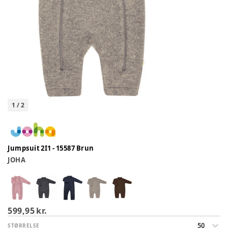
1
/
2
Jumpsuit 2I1 - 15587 Brun
JOHA
599,95 kr.
50
STØRRELSE