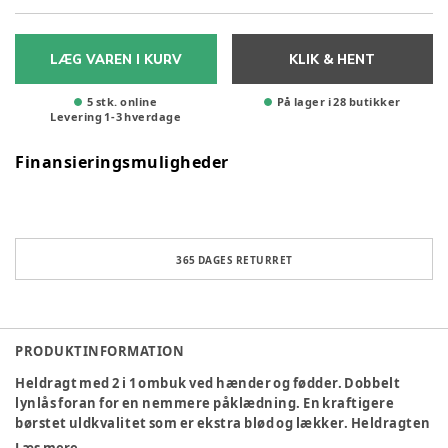
LÆG VAREN I KURV
KLIK & HENT
5 stk. online
På lager i 28 butikker
Levering
1
-
3
hverdage
Finansieringsmuligheder
365 DAGES RETURRET
PRODUKTINFORMATION
Heldragt med 2 i 1 ombuk ved hænder og fødder. Dobbelt
lynlås foran for en nemmere påklædning. En kraftigere
børstet uldkvalitet som er ekstra blød og lækker. Heldragten
er perfekt at bruge i barnevognen eller autostolen.