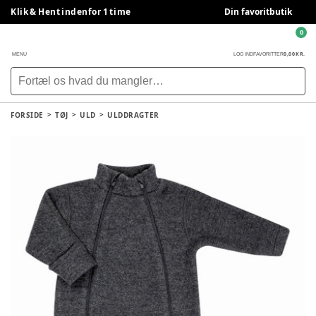
Klik & Hent indenfor 1 time
Din favoritbutik
0
0,00 KR.
MENU
LOG IND
FAVORITTER
FORSIDE
TØJ
ULD
ULDDRAGTER