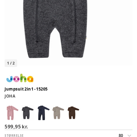
1
/
2
Jumpsuit 2in1 - 15205
JOHA
599,95 kr.
80
STØRRELSE