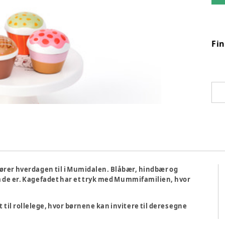
Fi
 hører hverdagen til i Mumidalen. Blåbær, hindbær og
om de er. Kagefadet har et tryk med Mummifamilien, hvor
il rollelege, hvor børnene kan invitere til deres egne