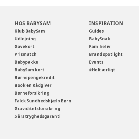
HOS BABYSAM
INSPIRATION
Klub BabySam
Guides
Udlejning
BabySnak
Gavekort
Familieliv
Prismatch
Brand spotlight
Babypakke
Events
BabySam kort
#Helt ærligt
Børnepengekredit
Book en Rådgiver
Børneforsikring
Falck Sundhedshjælp Børn
Graviditetsforsikring
5 års tryghedsgaranti