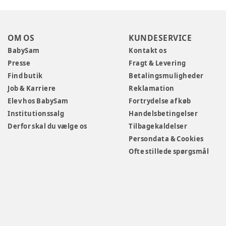
OM OS
KUNDESERVICE
BabySam
Kontakt os
Presse
Fragt & Levering
Find butik
Betalingsmuligheder
Job & Karriere
Reklamation
Elev hos BabySam
Fortrydelse af køb
Institutionssalg
Handelsbetingelser
Derfor skal du vælge os
Tilbagekaldelser
Persondata & Cookies
Ofte stillede spørgsmål