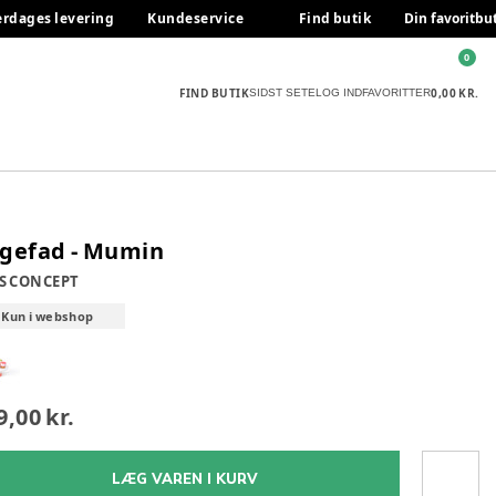
erdages levering
Kundeservice
Find butik
Din favoritbu
0
FIND BUTIK
0,00 KR.
SIDST SETE
LOG IND
FAVORITTER
gefad - Mumin
S CONCEPT
Kun i webshop
9,00 kr.
LÆG VAREN I KURV