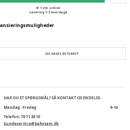
1 stk. online
Levering
1
-
3
hverdage
nansieringsmuligheder
365 DAGES RETURRET
HAR DU ET SPØRGSMÅL? SÅ KONTAKT OS ENDELIG.
Mandag - Fredag
9-16
Telefon: 70 11 30 10
kundeservice@babysam.dk