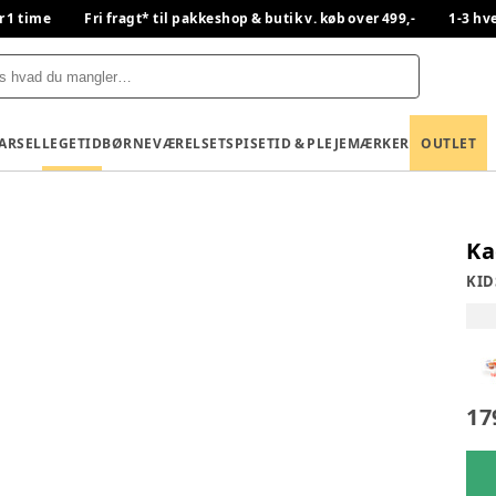
r 1 time
Fri fragt* til pakkeshop & butik v. køb over 499,-
1-3 hv
BARSEL
LEGETID
BØRNEVÆRELSET
SPISETID & PLEJE
MÆRKER
OUTLET
Ka
KID
17