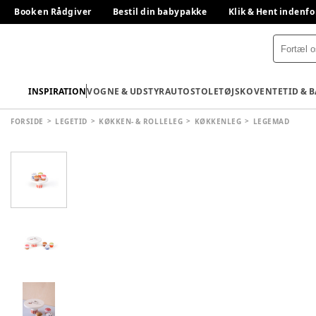
Book en Rådgiver
Bestil din babypakke
Klik & Hent indenfo
INSPIRATION
VOGNE & UDSTYR
AUTOSTOLE
TØJ
SKO
VENTETID & 
FORSIDE
LEGETID
KØKKEN- & ROLLELEG
KØKKENLEG
LEGEMAD