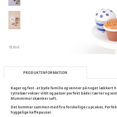
SE ALLE
PRODUKTINFORMATION
Kager og fest - at byde familie og venner på noget lækkert
tyttebær vokser vildt og passer perfekt både i tærter og s
Mummimor skænker saft.
Det kommer sammen med fire forskellige cupcakes. Perfekt t
hyggelige kaffepauser.