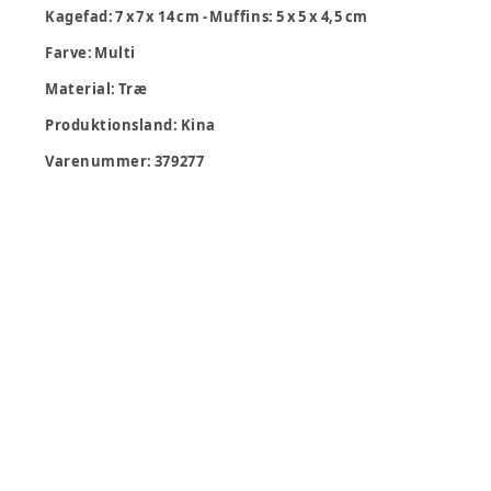
Kagefad: 7 x7 x 14 cm - Muffins: 5 x 5 x 4,5 cm
Farve: Multi
Material: Træ
Produktionsland
:
Kina
Varenummer:
379277