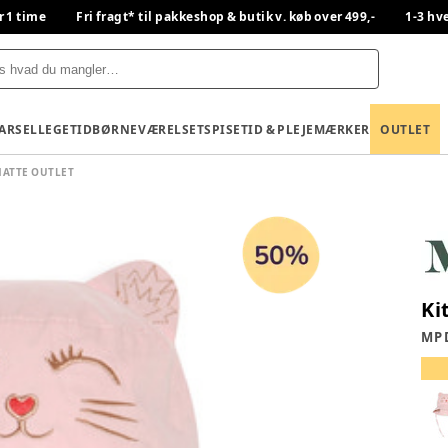
r 1 time
Fri fragt* til pakkeshop & butik v. køb over 499,-
1-3 hv
BARSEL
LEGETID
BØRNEVÆRELSET
SPISETID & PLEJE
MÆRKER
OUTLET
ATTE OUTLET
Ki
MP