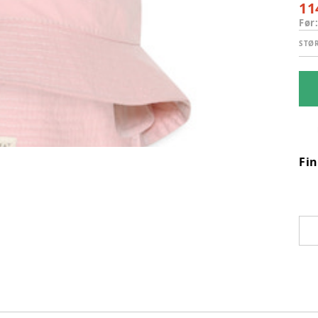
11
Før
STØ
Fi