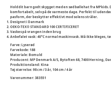
Hold dit barn godt skygget med en sød bøllehat fra MPkids.
komfortabelt, selv på de varmeste dage. Perfekt til udendø
pasform, der beskytter effektivt mod solens stråler.
Designet i Danmark
OEKO-TEX® STANDARD 100 CERTIFICERET
Vaskes på vrangen inden brug
Anbefalet vask: 40°C normal maskinvask. Må ikke bleges, tø
Farve
:
Lyserød
Farvekode
:
188
Materiale
:
Bomuld
Producent
:
MP Denmark A/S, Bytoften 68, 7400 Herning
Produktionsland
:
Kina
Tøj størrelse
:
98 cm / 3 år, 104 cm / 4 år
Varenummer:
383551