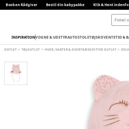
Book en Rådgiver
Bestil din babypakke
Klik & Hent indenfo
INSPIRATION
VOGNE & UDSTYR
AUTOSTOLE
TØJ
SKO
VENTETID & 
OUTLET
TØJ OUTLET
HUER, VANTER & OVERTRÆKSFUTTER OUTLET
SOLH