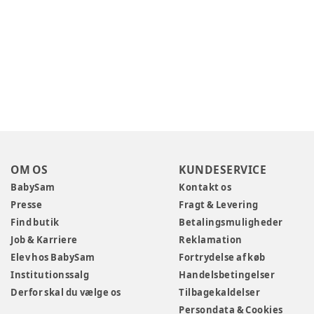
OM OS
KUNDESERVICE
BabySam
Kontakt os
Presse
Fragt & Levering
Find butik
Betalingsmuligheder
Job & Karriere
Reklamation
Elev hos BabySam
Fortrydelse af køb
Institutionssalg
Handelsbetingelser
Derfor skal du vælge os
Tilbagekaldelser
Persondata & Cookies