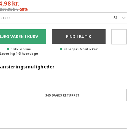
4,98 kr.
:
229,95 kr.
-
50
%
51
RRELSE
LÆG VAREN I KURV
FIND I BUTIK
5 stk. online
På lager i 6 butikker
Levering
1
-
3
hverdage
nansieringsmuligheder
365 DAGES RETURRET