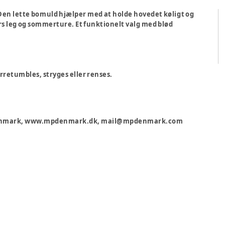
 Den lette bomuld hjælper med at holde hovedet køligt og
rs leg og sommerture. Et funktionelt valg med blød
rretumbles, stryges eller renses.
, Danmark, www.mpdenmark.dk, mail@mpdenmark.com