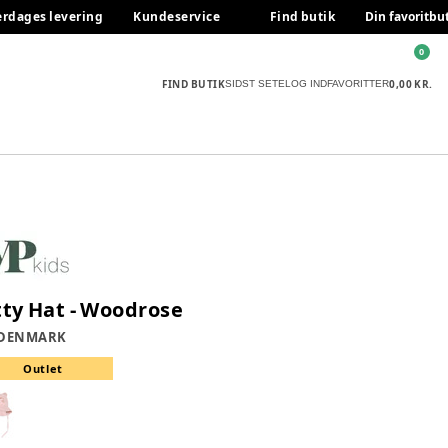
erdages levering
Kundeservice
Find butik
Din favoritbu
0
FIND BUTIK
0,00 KR.
SIDST SETE
LOG IND
FAVORITTER
tty Hat - Woodrose
 DENMARK
Outlet