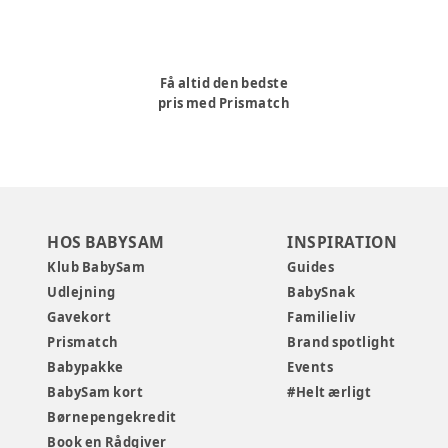
Få altid den bedste
pris med Prismatch
HOS BABYSAM
INSPIRATION
Klub BabySam
Guides
Udlejning
BabySnak
Gavekort
Familieliv
Prismatch
Brand spotlight
Babypakke
Events
BabySam kort
#Helt ærligt
Børnepengekredit
Book en Rådgiver