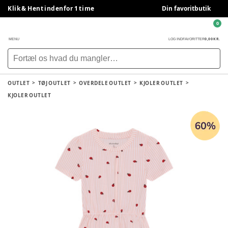
Klik & Hent indenfor 1 time
Din favoritbutik
0
0,00 KR.
MENU
LOG IND
FAVORITTER
OUTLET
TØJ OUTLET
OVERDELE OUTLET
KJOLER OUTLET
KJOLER OUTLET