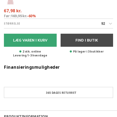
67,98 kr.
Før:
169,95 kr.
-
60
%
92
STØRRELSE
LÆG VAREN I KURV
FIND I BUTIK
2 stk. online
På lager i 3 butikker
Levering
1
-
3
hverdage
Finansieringsmuligheder
365 DAGES RETURRET
PRODUKTINFORMATION