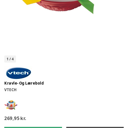
1
/
4
Kravle- Og Lærebold
VTECH
269,95 kr.