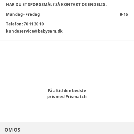
HAR DU ET SPØRGSMÅL? SÅ KONTAKT OS ENDELIG.
Alder 6+mdr.
Mandag - Fredag
9-16
Der kan godt forekomme lidt forskellige farver og mønstre.
Telefon: 70 11 30 10
Alder
:
12-18 mdr, 6-12 mdr
kundeservice@babysam.dk
Varenummer:
307545
Få altid den bedste
pris med Prismatch
OM OS