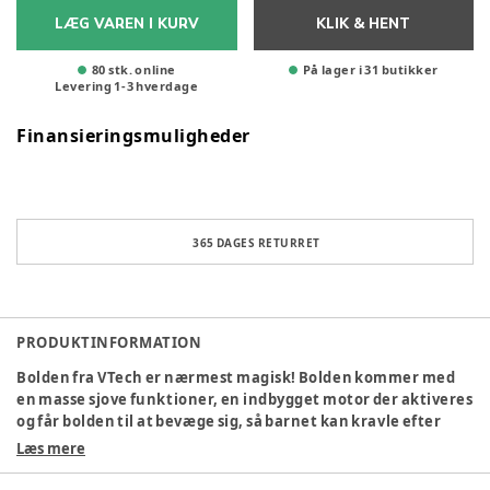
LÆG VAREN I KURV
KLIK & HENT
80 stk. online
På lager i 31 butikker
Levering
1
-
3
hverdage
Finansieringsmuligheder
365 DAGES RETURRET
PRODUKTINFORMATION
Bolden fra VTech er nærmest magisk! Bolden kommer med
en masse sjove funktioner, en indbygget motor der aktiveres
og får bolden til at bevæge sig, så barnet kan kravle efter
den. Den farverige bold kommer med lyd og lys, der fanger og
Læs mere
vedligeholder barnets opmærksomhed. Kan spille 4 sange og
12 melodier.