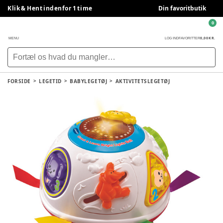
Klik & Hent indenfor 1 time
Din favoritbutik
0
0,00 KR.
MENU
LOG IND
FAVORITTER
FORSIDE
LEGETID
BABYLEGETØJ
AKTIVITETSLEGETØJ