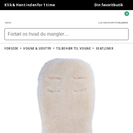
Klik & Hent indenfor 1 time
Din favoritbutik
0
0,00 KR.
MENU
LOG IND
FAVORITTER
FORSIDE
VOGNE & UDSTYR
TILBEHØR TIL VOGNE
SEATLINER