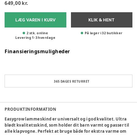
649,00 kr.
LÆG VAREN I KURV
KLIK & HENT
2 stk. online
På lager i 32 butikker
Levering
1
-
3
hverdage
Finansieringsmuligheder
365 DAGES RETURRET
PRODUKTINFORMATION
Easygrow lammeskind er universalt og i god kvalitet. Ultra
blødt kvalitetsskind, som holder dit barn varmt og passer til
alle klapvogne. Perfekt at bruge både for ekstra varme om