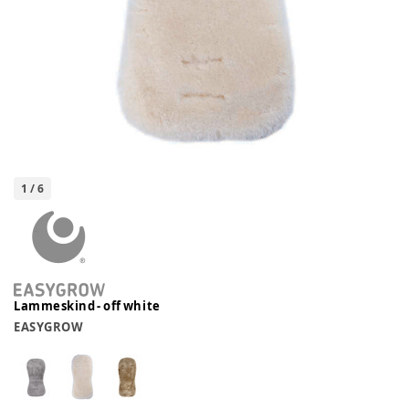
1
/
6
Lammeskind - off white
EASYGROW