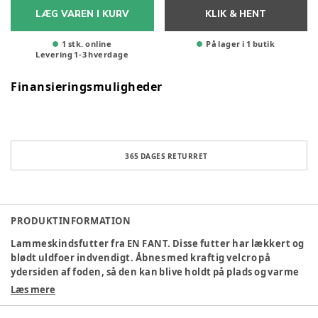
LÆG VAREN I KURV
KLIK & HENT
1 stk. online
På lager i 1 butik
Levering
1
-
3
hverdage
Finansieringsmuligheder
365 DAGES RETURRET
PRODUKTINFORMATION
Lammeskindsfutter fra EN FANT. Disse futter har lækkert og
blødt uldfoer indvendigt. Åbnes med kraftig velcro på
ydersiden af foden, så den kan blive holdt på plads og varme
foden. Futterne er af ruskind og har ydre syninger, som giver
Læs mere
et lækkert look.