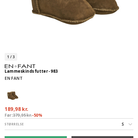
1
/
3
Lammeskinds futter - 983
EN FANT
189,98 kr.
Før:
379,95 kr.
-
50
%
S
STØRRELSE