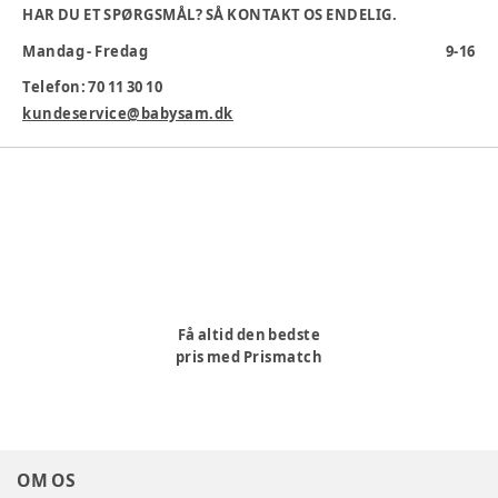
Farve
:
Brun
HAR DU ET SPØRGSMÅL? SÅ KONTAKT OS ENDELIG.
Farvekode
:
983
Mandag - Fredag
9-16
Materiale
:
Ruskind
Materialesammensætning
:
Fåreskind
Telefon: 70 11 30 10
Pasform
:
kundeservice@babysam.dk
Producent
:
Brands4Kids A/S, Industrivej 25, 7430 Ikanst,
Danmark, info@brands4kids.dk, www.brands4kids.dk
Produktionsland
:
Kina
Varenummer:
368537
Få altid den bedste
pris med Prismatch
OM OS