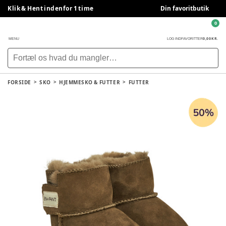
Klik & Hent indenfor 1 time
Din favoritbutik
0
0,00 KR.
MENU
LOG IND
FAVORITTER
FORSIDE
SKO
HJEMMESKO & FUTTER
FUTTER